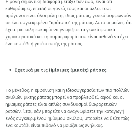
Η μόνη σημαντική διαφορά μεταξύ των δύο, είναι ότι
καθαρόαιμες, επειδή οι γονείς τους και οι άλλοι τους
πρόγονοι είναι όλοι μέλη της ίδιας ράτσας, γενικά συμφωνούν
σε ένα συγκεκριμένο "πρότυπο" της ράτσας. Αυτό σημαίνει, ότι
έχετε μια καλή ευκαιρία να γνωρίζετε τα γενικά φυσικά
χαρακτηριστικά και τη συμπεριφορά που είναι πιθανό να έχει
ένα κουτάβι ή γατάκι αυτής της ράτσας.
Σχετικά με τις Ημίαιμες (μικτές) ράτσες
Το μέγεθος, η εμφάνιση και η ιδιοσυγκρασία των πιο πολλών
σκυλιών μικτής ράτσας μπορεί να προβλεφθεί, αφού και οι
ημίαιμες ράτσες είναι απλώς συνδυασμοί διαφορετικών
ρατσών. Έτσι, εάν μπορείτε να αναγνωρίσετε την καταγωγή
ενός συγκεκριμένου ημίαιμου σκύλου, μπορείτε να δείτε πώς
ένα κουτάβι είναι πιθανό να μοιάζει ως ενήλικας.