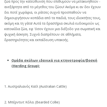
ζώα προς την κατεύθυνση που επιθυμούν να μετακινηθούν -
ανεξάρτητα από το μέγεθος του ζώου! Ακόμα κι αν δεν έχουν
δει ποτέ χωράφια, οι ράτσες συχνά προσπαθούν να
δημιουργήσουν κοπάδια από τα παιδιά, τους ιδιοκτήτες τους,
ακόμη και τη γάτα! Αυτά τα δραστήρια σκυλιά ευδοκιμούν ως
κατοικίδια ζώα, εφ 'όσον έχουν μια διέξοδο για σωματική και
ψυχική άσκηση. Συχνά διαπρέπουν σε αθλήματα,
δραστηριότητες και εκπαίδευση υπακοής.
Ομάδα σκύλων ιδανικά για κτηνοτροφία/βοσκή
(Herding Group):
1. Αυστραλιανός Κατλ (Australian Cattle)
2. Μπέρντιντ Κόλει (Bearded Collie)