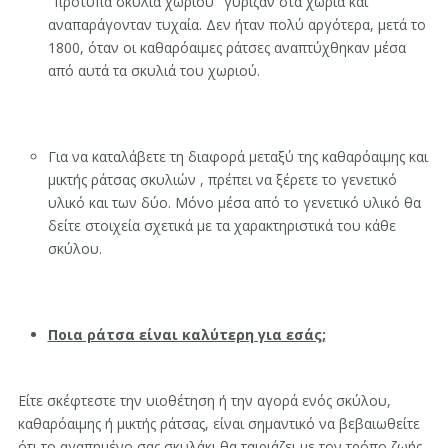
"πρότυπα σκυλιά χωριού" γύριζαν στα χωριά και
αναπαράγονταν τυχαία. Δεν ήταν πολύ αργότερα, μετά το
1800, όταν οι καθαρόαιμες ράτσες αναπτύχθηκαν μέσα
από αυτά τα σκυλιά του χωριού.
Για να καταλάβετε τη διαφορά μεταξύ της καθαρόαιμης και
μικτής ράτσας σκυλιών , πρέπει να ξέρετε το γενετικό
υλικό και των δύο. Μόνο μέσα από το γενετικό υλικό θα
δείτε στοιχεία σχετικά με τα χαρακτηριστικά του κάθε
σκύλου.
Ποια ράτσα είναι καλύτερη για εσάς;
Είτε σκέφτεστε την υιοθέτηση ή την αγορά ενός σκύλου,
καθαρόαιμης ή μικτής ράτσας, είναι σημαντικό να βεβαιωθείτε
ότι το αγαπημένο σας σκυλάκι θα ταιριάζει με τον τρόπο ζωής