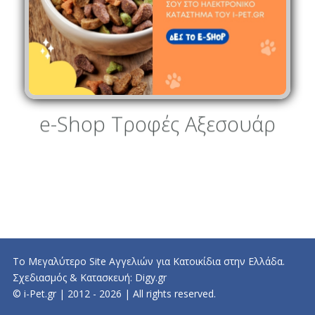
e-Shop Τροφές Αξεσουάρ
Το Μεγαλύτερο Site Αγγελιών για Κατοικίδια στην Ελλάδα.
Σχεδιασμός & Κατασκευή:
Digy.gr
© i-Pet.gr | 2012 - 2026 | All rights reserved.