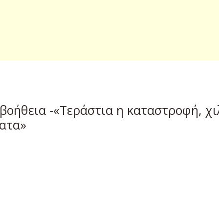
 βοήθεια -«Τεράστια η καταστροφή, χ
ματα»