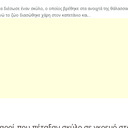
 διέσωσε έναν σκύλο, ο οποίος βρέθηκε στα ανοιχτά της θάλασσας 
ενώ το ζώο διασώθηκε χάρη στον καπετάνιο και…
αροί που πέταξαν σκύλο σε γκρεμό στ