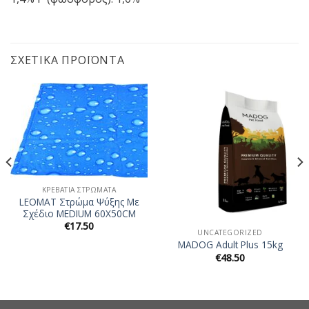
ΣΧΕΤΙΚΆ ΠΡΟΪΌΝΤΑ
ΚΡΕΒΆΤΙΑ ΣΤΡΏΜΑΤΑ
LEOMAT Στρώμα Ψύξης Με
Σχέδιο MEDIUM 60Χ50CM
€
17.50
UNCATEGORIZED
MADOG Adult Plus 15kg
€
48.50