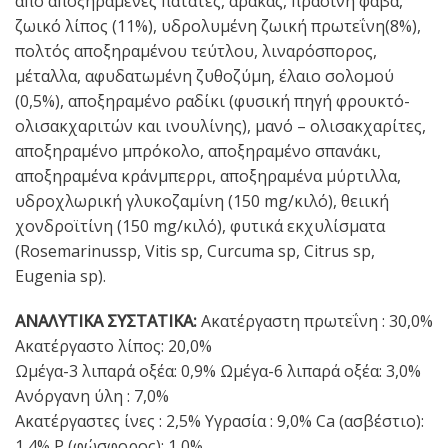
από αποξηραμένες πατάτες, αρακάς, πράσινη φάβα,
ζωικό λίπος (11%), υδρολυμένη ζωική πρωτεΐνη(8%),
πολτός αποξηραμένου τεύτλου, λιναρόσπορος,
μέταλλα, αφυδατωμένη ζυθοζύμη, έλαιο σολομού
(0,5%), αποξηραμένο ραδίκι (φυσική πηγή φρουκτό-
ολισακχαριτών και ινουλίνης), μανό – ολισακχαρίτες,
αποξηραμένο μπρόκολο, αποξηραμένο σπανάκι,
αποξηραμένα κράνμπερρι, αποξηραμένα μύρτιλλα,
υδροχλωρική γλυκοζαμίνη (150 mg/κιλό), θειική
χονδροϊτίνη (150 mg/κιλό), φυτικά εκχυλίσματα
(Rosemarinussp, Vitis sp, Curcuma sp, Citrus sp,
Eugenia sp).
ΑΝΑΛΥΤΙΚΑ ΣΥΣΤΑΤΙΚΑ:
Ακατέργαστη πρωτεΐνη : 30,0%
Ακατέργαστο λίπος: 20,0%
Ωμέγα-3 λιπαρά οξέα: 0,9% Ωμέγα-6 λιπαρά οξέα: 3,0%
Ανόργανη ύλη : 7,0%
Ακατέργαστες ίνες : 2,5% Υγρασία : 9,0% Ca (ασβέστιο):
1,4% P (φώσφορος): 1,0%