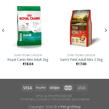
ΞΗΡΆ ΤΡΟΦΉ ΣΚΎΛΩΝ
ΞΗΡΆ ΤΡΟΦΉ ΣΚΎΛΩΝ
Royal Canin Mini Adult 2kg
Sam’s Field Adult Mini 2.5kg
€
18.04
€
17.00
ΌΡΟΙ & ΠΡΟΫΠΟΘΈΣΕΙΣ
ΠΟΛΙΤΙΚΉ COOKIES / ΠΡΟΣΩΠΙΚΆ ΔΕΔΟΜΈΝΑ
Copyright 2026 ©
i-Pet.gr/Shop