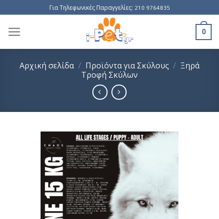
Skip
Για Τηλεφωνικές Παραγγελίες:
210 9764835
to
content
0
Αρχική σελίδα
/
Προϊόντα για Σκύλους
/
Ξηρά
Τροφή Σκύλων