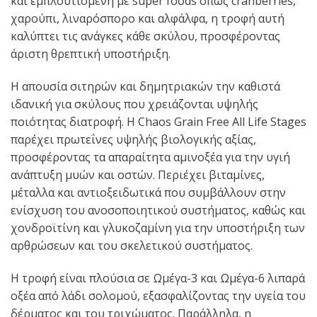
και εμπλουτισμένη με super foods όπως cranberries,
χαρούπι, λιναρόσπορο και αλφάλφα, η τροφή αυτή
καλύπτει τις ανάγκες κάθε σκύλου, προσφέροντας
άριστη θρεπτική υποστήριξη.
Η απουσία σιτηρών και δημητριακών την καθιστά
ιδανική για σκύλους που χρειάζονται υψηλής
ποιότητας διατροφή. Η Chaos Grain Free All Life Stages
παρέχει πρωτεΐνες υψηλής βιολογικής αξίας,
προσφέροντας τα απαραίτητα αμινοξέα για την υγιή
ανάπτυξη μυών και οστών. Περιέχει βιταμίνες,
μέταλλα και αντιοξειδωτικά που συμβάλλουν στην
ενίσχυση του ανοσοποιητικού συστήματος, καθώς και
χονδροϊτίνη και γλυκοζαμίνη για την υποστήριξη των
αρθρώσεων και του σκελετικού συστήματος.
Η τροφή είναι πλούσια σε Ωμέγα-3 και Ωμέγα-6 λιπαρά
οξέα από λάδι σολομού, εξασφαλίζοντας την υγεία του
δέρματος και του τριχώματος. Παράλληλα, η