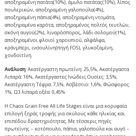
αποξηραμένη πατάτα(10%), άμυλο πατάτας(10%), λίπος
πουλερικών, αποξηραμένη γαλοπούλα(4%),
αποξηραμένη πάπια(4%), αποξηραμένη ντομάτα,
αποξηραμένα καρότα, αποξηραμένος πολτός τευτλών,
σκόνη αυγού(2%), λιναρόσπορος, λάδι σολομού(1%),
αποξηραμένοι φλοιοί χαρουπιού, αλφάλφα,
κράνμπερι, ινσουλίνη(πηγή FOS), γλυκοζαμίνη,
χονδοϊτίνη.
Ανάλυση
: Ακατέργαστη πρωτεΐνη: 25,5%, Ακατέργαστα
Λιπαρά: 16%, Ακατέργαστες Ινώδεις Ουσίες: 3,5%,
Ακατέργαστη Τέφρα: 7,5%, Ασβέστιο: 1,6%, Φώσφορος:
1%, Ω3 λιπαρά οξέα: 0,45%
Η Chaos Grain Free All Life Stages είναι μια κορυφαία
επιλογή ξηράς τροφής για σκύλους κάθε ηλικίας και
επιπέδου δραστηριότητας. Με τέσσερις πηγές
πρωτεΐνης – κοτόπουλο, πάπια, γαλοπούλα και αυγό –