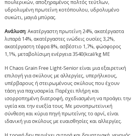
πουλερικών, αποξηραμένος πολτός τεύτλων,
υδρολυμένη πρωτεΐνη κοτόπουλου, υδρολυμένο
συκώτι, μαγιά μπύρας.
Ανάλυση
: Ακατέργαστη πρωτεΐνη 24%, ακατέργαστα
λιπαρά 14%, ακατέργαστες ινώδεις ουσίες 3,2%,
ακατέργαστη τέφρα 8%, ασβέστιο 1,7%, φώσφορος
1,1%, μεταβολίσιμη ενέργεια 3540(kcal/kg ME
Η Chaos Grain Free Light-Senior είναι μια εξαιρετική
επιλογή για σκύλους με αλλεργίες, υπερήλικους,
υπέρβαρους ή στειρωμένους σκύλους που έχουν
τάση για παχυσαρκία. Παρέχει πλήρη και
ισορροπημένη διατροφή, σχεδιασμένη να προάγει την
υγεία και την ευεξία τους. Με μονοπρωτεϊνική
σύνθεση και κύρια πηγή πρωτεΐνης το αρνί, είναι
ιδανική για σκύλους με ευαισθησίες και αλλεργίες.
Η τροφή δεν περιέχει σιτηρά και δημητριακά, γεγονός