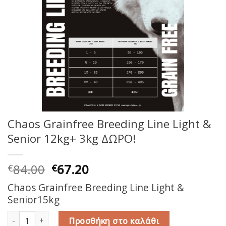
Chaos Grainfree Breeding Line Light &
Senior 12kg+ 3kg ΔΩΡΟ!
Original
Η
84.00
67.20
€
€
price
τρέχουσα
Chaos Grainfree Breeding Line Light &
was:
τιμή
Senior15kg
€84.00.
είναι:
€67.20.
Chaos Grainfree Breeding Line Light & Senior 12kg+ 3kg ΔΩΡ
Προσθήκη στο καλάθι