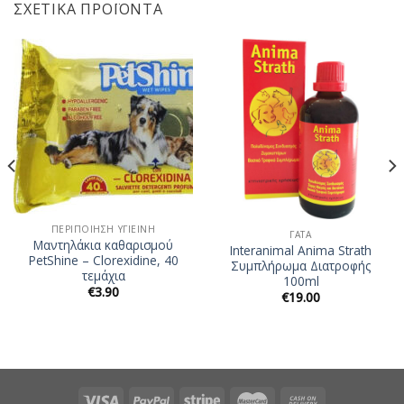
ΣΧΕΤΙΚΆ ΠΡΟΪΌΝΤΑ
ΠΕΡΙΠΟΊΗΣΗ ΥΓΙΕΙΝΉ
ΓΆΤΑ
Μαντηλάκια καθαρισμού
Interanimal Anima Strath
PetShine – Clorexidine, 40
Συμπλήρωμα Διατροφής
τεμάχια
100ml
€
3.90
€
19.00