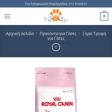
Skip
Για Τηλεφωνικές Παραγγελίες:
210 9764835
to
content
0
Αρχική σελίδα
/
Προϊόντα για Γάτες
/
Ξηρά Τροφή
για Γάτες