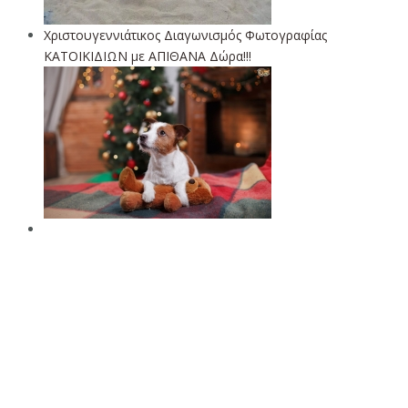
Χριστουγεννιάτικος Διαγωνισμός Φωτογραφίας
ΚΑΤΟΙΚΙΔΙΩΝ με ΑΠΙΘΑΝΑ Δώρα!!!
Περισσότερα σε αυτή την κατηγορία:
« Super Διαγωνισμός!
Κέρδισε την Ξηρά Τροφή της επιλογής σου απλά βάζοντας
Κριτική!
Διαγωνισμός! Κερδίστε διπλές προσκλήσεις για την
avant premiere της ταινίας ENNIA ΖΩΕΣ και δείτε πρώτοι τον
Κέβιν Σπέισι να μεταμορφώνεται σε… γάτα! »
επιστροφή στην κορυφή