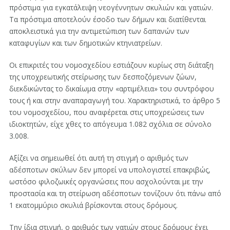
πρόστιμα για εγκατάλειψη νεογέννητων σκυλιών και γατιών.
Τα πρόστιμα αποτελούν έσοδο των δήμων και διατίθενται
αποκλειστικά για την αντιμετώπιση των δαπανών των
καταφυγίων και των δημοτικών κτηνιατρείων.
Οι επικριτές του νομοσχεδίου εστιάζουν κυρίως στη διάταξη
της υποχρεωτικής στείρωσης των δεσποζόμενων ζώων,
διεκδικώντας το δικαίωμα στην «αρτιμέλεια» του συντρόφου
τους ή και στην αναπαραγωγή του. Χαρακτηριστικά, το άρθρο 5
του νομοσχεδίου, που αναφέρεται στις υποχρεώσεις των
ιδιοκτητών, είχε χθες το απόγευμα 1.082 σχόλια σε σύνολο
3.008.
Αξίζει να σημειωθεί ότι αυτή τη στιγμή ο αριθμός των
αδέσποτων σκύλων δεν μπορεί να υπολογιστεί επακριβώς,
ωστόσο φιλοζωικές οργανώσεις που ασχολούνται με την
προστασία και τη στείρωση αδέσποτων τονίζουν ότι πάνω από
1 εκατομμύριο σκυλιά βρίσκονται στους δρόμους.
Την ίδια στιγμή, ο αριθμός των γατιών στους δρόμους έχει