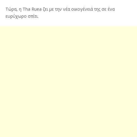
Τώρα, η Tha Ruea ζει με την νέα οικογένειά της σε ένα
ευρύχωρο σπίτι.