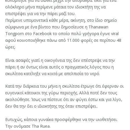
κολύμπησε για να σωθεί μέχρι την αποβάθρα. Εκεί για ένα
ολόκληρο μήνα περίμενε μάταια τον ιδιοκτήτη της να
επιστρέψει για να την πάρει μαζί του.
Περίμενε υπομονετικά κάθε μέρα, ακίνητη, στο ίδιο σημείο
σύμφωνα με ένα βίντεο που δημοσίευσε η Thanawan
Tongporn στο Facebook το οποίο πολύ γρήγορα έγινε viral
αφού κοινοποιήθηκε πάνω από 11.000 φορές σε περίπου 48
ώρες.
Είναι ασαφές γιατί η οικογένεια της δεν επέστρεψε να την
πάρει ή αν όντως είναι αυτός ο πραγματικός λόγος που η
σκυλίτσα κατέληξε να κοιτά με απελπισία το νερό.
Κατά την διάρκεια του μήνα η σκυλίτσα έτρωγε ότι έφερναν οι
ευγενικοί κάτοικοι της γύρω περιοχής. Αλλά ποτέ δεν τους
ακολούθησε. Ίσως να πίστευε ότι αν φύγει έστω και για λίγο,
δεν θα την δει ο ιδιοκτήτης της όταν επιστρέψει..
Ευτυχώς, κάποια γυναίκα προσφέρθηκε να την υιοθετήσει.
Την ονόμασε Tha Ruea.