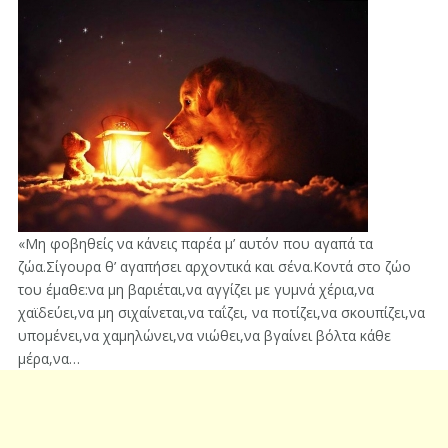
«Μη φοβηθείς να κάνεις παρέα μ’ αυτόν που αγαπά τα
ζώα.Σίγουρα θ’ αγαπήσει αρχοντικά και σένα.Κοντά στο ζώο
του έμαθε:να μη βαριέται,να αγγίζει με γυμνά χέρια,να
χαϊδεύει,να μη σιχαίνεται,να ταΐζει, να ποτίζει,να σκουπίζει,να
υπομένει,να χαμηλώνει,να νιώθει,να βγαίνει βόλτα κάθε
μέρα,να…