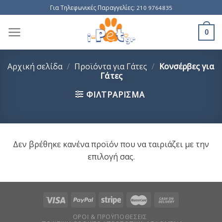
Skip
Για Τηλεφωνικές Παραγγελίες:
210 9764835
to
content
0
Αρχική σελίδα
/
Προϊόντα για Γάτες
/
Κονσέρβες για
Γάτες
ΦΙΛΤΡΆΡΙΣΜΑ
Δεν βρέθηκε κανένα προϊόν που να ταιριάζει με την
επιλογή σας.
ΌΡΟΙ & ΠΡΟΫΠΟΘΈΣΕΙΣ