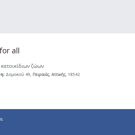
or all
 κατοικίδιων ζώων
η:
Δομοκού 49,
Πειραιάς
,
Αττικής
, 18542
α.