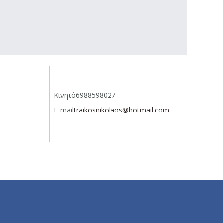
Κινητό
6988598027
E-mail
traikosnikolaos@hotmail.com