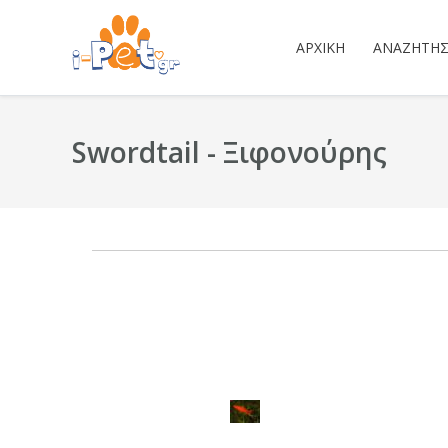
ΑΡΧΙΚΉ
ΑΝΑΖΉΤΗ
Swordtail - Ξιφονούρης