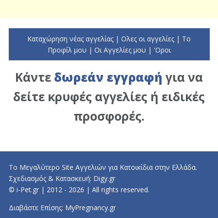
Καταχώρηση νέας αγγελίας
|
Ολες οι αγγελίες
|
To
Προφίλ μου
|
Οι Αγγελίες μου
|
'Οροι
Κάντε
δωρεάν εγγραφή
για να
δείτε κρυφές αγγελίες ή ειδικές
προσφορές.
Το Μεγαλύτερο Site Αγγελιών για Κατοικίδια στην Ελλάδα.
Σχεδιασμός & Κατασκευή:
Digy.gr
© i-Pet.gr | 2012 - 2026 | All rights reserved.
Διαβάστε Επίσης:
MyPregnancy.gr