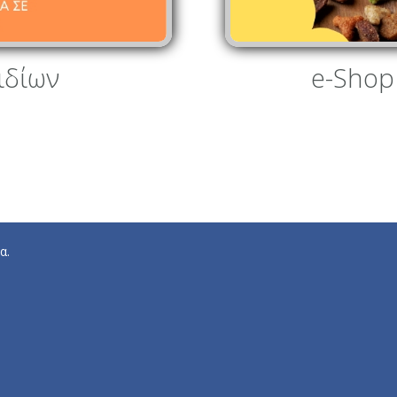
ιδίων
e-Shop
α.