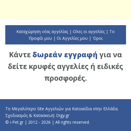
Καταχώρηση νέας αγγελίας
|
Ολες οι αγγελίες
|
To
Προφίλ μου
|
Οι Αγγελίες μου
|
'Οροι
Κάντε
δωρεάν εγγραφή
για να
δείτε κρυφές αγγελίες ή ειδικές
προσφορές.
Το Μεγαλύτερο Site Αγγελιών για Κατοικίδια στην Ελλάδα.
Σχεδιασμός & Κατασκευή:
Digy.gr
© i-Pet.gr | 2012 - 2026 | All rights reserved.