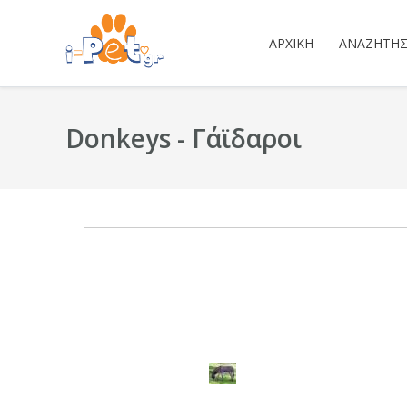
ΑΡΧΙΚΉ
ΑΝΑΖΉΤΗ
Donkeys - Γάϊδαροι