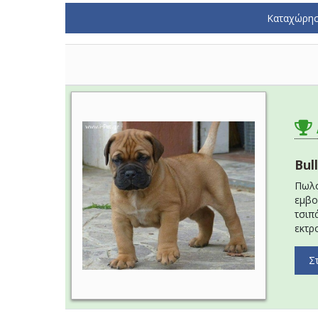
Καταχώρησ
Bul
Πωλο
εμβο
τσιπ
εκτρ
Σ