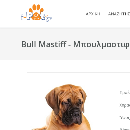
ΑΡΧΙΚΉ
ΑΝΑΖΉΤΗ
Bull Mastiff - Μπουλμαστιφ
Προέ
Χαρακ
Ύψος 
Βάρος