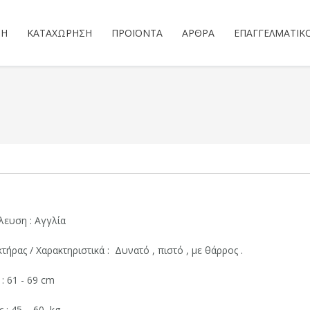
ΣΗ
ΚΑΤΑΧΏΡΗΣΗ
ΠΡΟΪΌΝΤΑ
ΆΡΘΡΑ
ΕΠΑΓΓΕΛΜΑΤΙΚ
λευση : Αγγλία
τήρας / Χαρακτηριστικά : Δυνατό , πιστό , με θάρρος .
: 61 - 69 cm
 : 45 – 60 kg