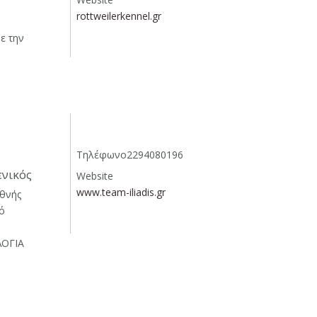
rottweilerkennel.gr
ε την
Τηλέφωνο
2294080196
ενικός
Website
www.team-iliadis.gr
εθνής
ό
ΛΟΓΙΑ