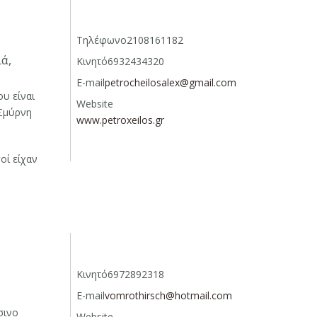
Τηλέφωνο
2108161182
ά,
Κινητό
6932434320
E-mail
petrocheilosalex@gmail.com
υ είναι
Website
 Σμύρνη
www.petroxeilos.gr
οί είχαν
Κινητό
6972892318
E-mail
vomrothirsch@hotmail.com
σινο
Website