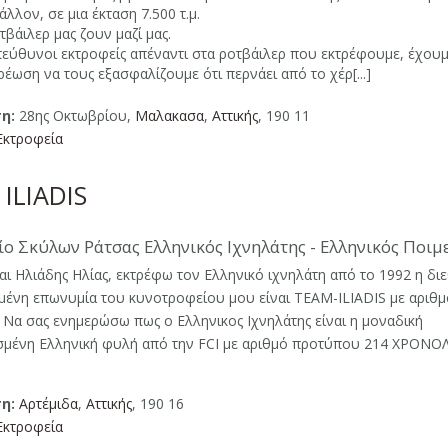
άλλον, σε μια έκταση 7.500 τ.μ.
τβάιλερ μας ζουν μαζί μας.
εύθυνοι εκτροφείς απέναντι στα ροτβάιλερ που εκτρέφουμε, έχουμ
έωση να τους εξασφαλίζουμε ότι περνάει από το χέρ[...]
η:
28ης Οκτωβρίου,
Μαλακασα
,
Αττικής
, 190 11
Εκτροφεία
ILIADIS
ο Σκύλων Ράτσας Ελληνικός Ιχνηλάτης - Ελληνικός Ποιμ
ι Ηλιάδης Ηλίας, εκτρέφω τον Ελληνικό ιχνηλάτη από το 1992 η δι
ένη επωνυμία του κυνοτροφείου μου είναι TEAM-ILIADIS με αριθμ
 Να σας ενημερώσω πως ο Ελληνικος Ιχνηλάτης είναι η μοναδική
μένη Ελληνική φυλή από την FCI με αριθμό προτύπου 214 ΧΡΟΝΟ
η:
Αρτέμιδα
,
Αττικής
, 190 16
Εκτροφεία