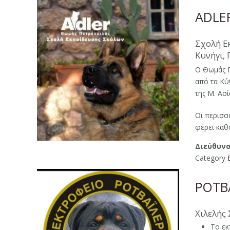
ADLE
Σχολή Ε
Κυνήγι,
Ο Θωμάς Π
από τα Κύ
της Μ. Ασί
Οι περισσ
φέρει καθα[
Διεύθυνσ
Category
ΡΟΤΒ
Χιλελής 
Το εκ