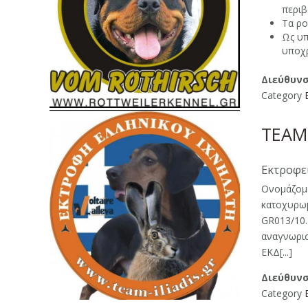
περιβ
Τα ρο
Ως υπ
υποχρ
Διεύθυνσ
Category
TEAM 
Εκτροφεί
Ονομάζομα
κατοχυρωμ
GR013/10.
αναγνωρισ
ΕΚΔ[...]
Διεύθυνσ
Category