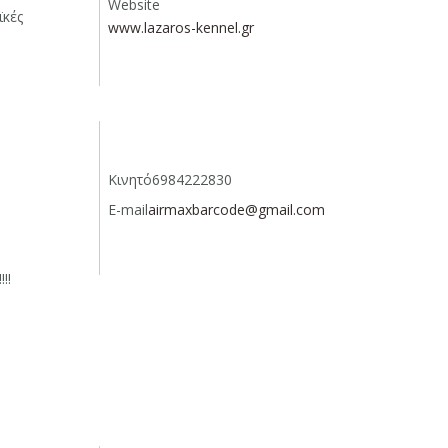
Website
ϊκές
www.lazaros-kennel.gr
Κινητό
6984222830
E-mail
airmaxbarcode@gmail.com
!!