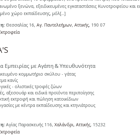
ανωμένο ξενώνα, εξειδικευμένες εγκαταστάσεις Κυνοτροφείου και ε
ένο χώρο εκπαίδευσης, μόλ[...]
η:
Θεσσαλίας 16,
Αγ. Παντελεήμων
,
Αττικής
, 190 07
Εκτροφεία
'S
ια Εμπειρίας με Αγάπη & Υπευθυνότητα
ικευμένο κομμωτήριο σκύλου - γάτας
μα κανίς
γικές - ολιστικές τροφές ζώων
ς, αξεσουάρ και ειδικά προϊόντα περιποίησης
κτική εκτροφή και πώληση κατοικίδιων
γασίες με κέντρα εκπαίδευσης και κτηνιάτρους
η:
Αγίας Παρασκευής 116,
Χαλάνδρι
,
Αττικής
, 15232
Εκτροφεία