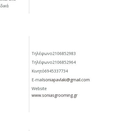
ιδικά
Τηλέφωνο
2106852983
Τηλέφωνο
2106852964
Κινητό
6945337734
E-mail
soniapavlaki@gmail.com
Website
www.soniasgrooming.gr