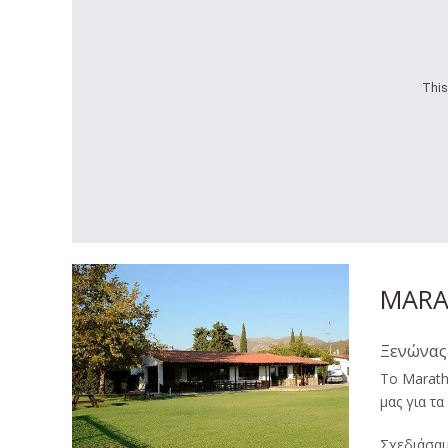
This
MARA
Ξενώνας
Το Marath
μας για τα
Σχεδιάσαμ