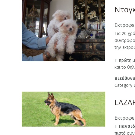
Νταγ
Εκτροφεί
Για 20 χρ
συντρόφου
την εκτρο
Η πρώτη μ
και το θηλ
Διεύθυνσ
Category
LAZA
Εκτροφεί
H
Πανσιό
πιστό σύ