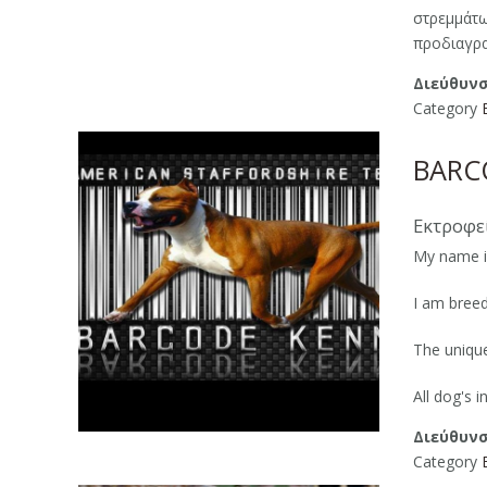
στρεμμάτ
προδιαγραφ
Διεύθυνσ
Category
BARC
Εκτροφεί
My name is
I am breed
The uniqu
All dog's i
Διεύθυνσ
Category