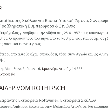
R
κπαίδευσης Σκύλων για Βασική Υπακοή, Άμυνα, Συντροφι
 Προβληματική Συμπεριφορά & Ξενώνας
ετρόχειλος γεννήθηκε στην Αθήνα στις 25-6-1957 και η καταγωγή το
θηρα. Ο προπάππους του πήγε από τα Κύθηρα, ως μετανάστης, στη
ας όπου και έκανε 4 γιούς.
ότεροι από αυτούς είχαν σπουδάσει, τότε, στην Αγγλία και ως κυνηγ
...]
η:
Μαραθωνοδρόμων 16,
Κρυονέρι
,
Αττικής
, 14 568
Εκτροφεία
ΑΪΛΕΡ VOM ROTHIRSCH
Σαράντης Εκτροφείο Rottweiler, Εκτροφεία Σκύλων
τροφείο/σπίτι μας βρίσκεται στην Μαλακάσα Αττικής σε ένα καταπρά