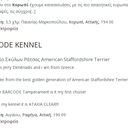
ων στο
Κορωπί
έχουμε κατασκευάσει, με τις πιο απαιτητικές ευρωπα
ές, τις σύγχρο[...]
η:
3,5 χλμ. Παιανίας-Μαρκοπούλου,
Κορωπί
,
Αττικής
, 194 00
Εκτροφεία
ODE KENNEL
ο Σκύλων Ράτσας American Staffordshire Terrier
 Jerry Dimitriadis and i am from Greece.
er from the best golden generation of American Staffordshire Terrier!!
e BARCODE Tamperament is it my first choise!
n my kennel it is ATAXIA CLEAR!!!
η:
Αιγαίου,
Ραφήνα
,
Αττική
, 190 09
Εκτροφεία