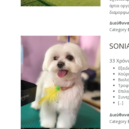
άρτια οργ
διαμορφωμ
Διεύθυνσ
Category
SONIA
33 Χρόν
Εξειδ
Κούρε
Βιολο
Τροφέ
Επιλε
Συνερ
[...]
Διεύθυνσ
Category