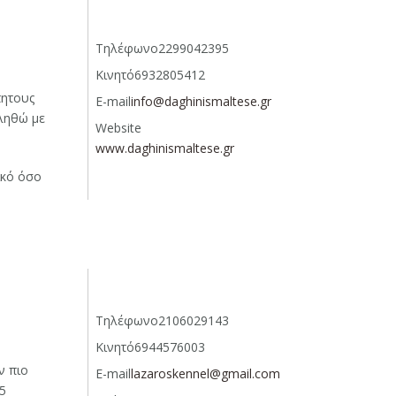
Τηλέφωνο
2299042395
Κινητό
6932805412
πητους
E-mail
info@daghinismaltese.gr
ληθώ με
Website
www.daghinismaltese.gr
ικό όσο
Τηλέφωνο
2106029143
Κινητό
6944576003
ν πιο
E-mail
lazaroskennel@gmail.com
5