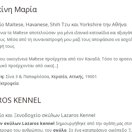
κίνη Μαρία
ο Maltese, Havanese, Shih Tzu και Yorkshire την Αθήνα
όνια τα Maltese αποτελούσαν για μένα ιδανικά κατοικίδια και αξιαγά
ς. Μέσα από τη συναναστροφή μου μαζί τους αποφάσισα να ασχο
φή τους.
ου οικογένεια Maltese προέρχεται από τον Καναδά. Τόσο το αρσεν
υκό προέρχονταν από οικο[...]
η:
Σίνα 3 & Παπαφλέσσα,
Κερατέα
,
Αττικής
, 19001
Εκτροφεία
ROS KENNEL
ο και Ξενοδοχείο σκύλων Lazaros Kennel
ν σκύλων Lazaros kennel
δημιουργήθηκε από την αγάπη μας στο
ντροφο του ανθρώπου, τον
σκύλο
. Σε ένα καταπράσινο οικόπεδο 7,