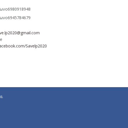
φωνο
6980918948
φωνο
6945784679
ve.lp2020@gmail.com
te
acebook.com/Savelp2020
α.