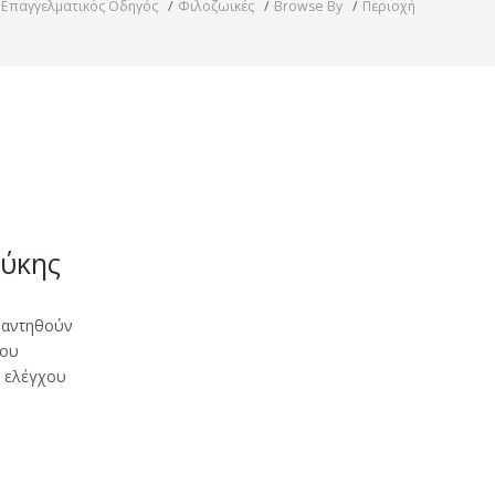
Επαγγελματικός Οδηγός
Φιλοζωικές
Browse By
Περιοχή
εύκης
ναντηθούν
που
α ελέγχου