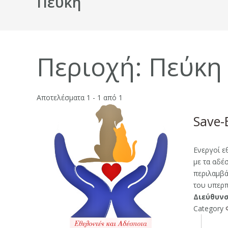
Πεύκη
Περιοχή:
Πεύκη
Αποτελέσματα 1 - 1 από 1
Save-
Ενεργοί ε
με τα αδέ
περιλαμβά
του υπερπ
Διεύθυνσ
Category