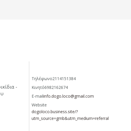
Τηλέφωνο
2114151384
κίδια -
Κινητό
6982162674
ου
E-mail
info.dogo.loco@gmail.com
Website
dogoloco.business.site/?
utm_source=gmb&utm_medium=referral