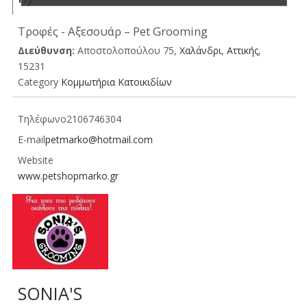
Τροφές - Αξεσουάρ – Pet Grooming
Διεύθυνση:
Αποστολοπούλου 75,
Χαλάνδρι
,
Aττικής
,
15231
Category
Κομμωτήρια Κατοικιδίων
Τηλέφωνο
2106746304
E-mail
petmarko@hotmail.com
Website
www.petshopmarko.gr
SONIA'S