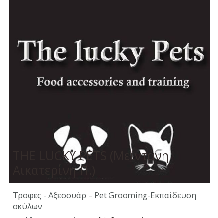
THE LUCKY PETS (Μεϊντάνη
Αικατερίνη Π.)
Τροφές - Αξεσουάρ – Pet Grooming-Εκπαίδευση
σκύλων