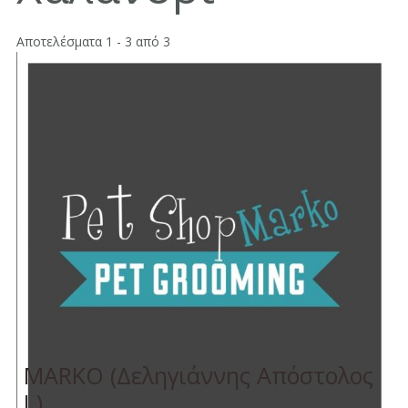
Αποτελέσματα 1 - 3 από 3
MARKO (Δεληγιάννης Απόστολος
Ι.)