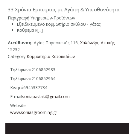
33 Χρόνια Εμπειρίας με Αγάπη & Υπευθυνότητα
Περιγραφή Υπηρεσιών-Προϊόντων
Εξειδικευμένο κομμωτήριο σκύλου - γάτας
Κούρεμα κ[...]
Διεύθυνση:
Αγίας Παρασκευής 116,
Χαλάνδρι
,
Aττικής
,
15232
Category
Κομμωτήρια Κατοικιδίων
Τηλέφωνο
2106852983
Τηλέφωνο
2106852964
Κινητό
6945337734
E-mail
soniapavlaki@gmail.com
Website
www.soniasgrooming.gr