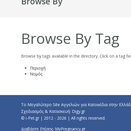
Browse By
Browse By Tag
Browse by tags available in the directory. Click on a tag fiel
Περιοχή
Νομός
Το Μεγαλύτερο Site Αγγελιών για Κατοικίδια στην Ελλάδ
Σχεδιασμός & Κατασκευή:
Digy.gr
© i-Pet.gr | 2012 - 2026 | All rights reserved.
Διαβάστε Επίσης:
MyPregnancy.gr