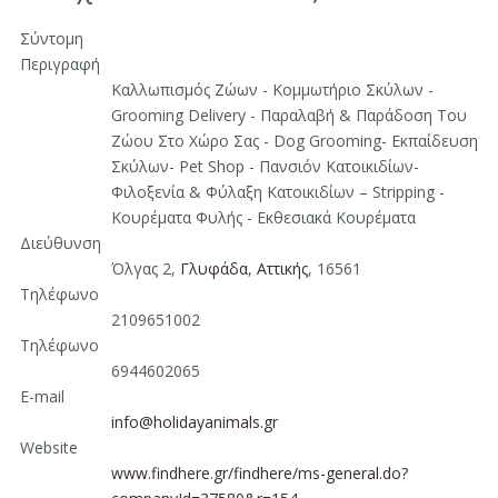
Σύντομη
Περιγραφή
Καλλωπισμός Ζώων - Κομμωτήριο Σκύλων -
Grooming Delivery - Παραλαβή & Παράδοση Του
Ζώου Στο Χώρο Σας - Dog Grooming- Εκπαίδευση
Σκύλων- Pet Shop - Πανσιόν Κατοικιδίων-
Φιλοξενία & Φύλαξη Κατοικιδίων – Stripping -
Κουρέματα Φυλής - Εκθεσιακά Κουρέματα
Διεύθυνση
Όλγας 2,
Γλυφάδα
,
Αττικής
, 16561
Τηλέφωνο
2109651002
Τηλέφωνο
6944602065
E-mail
info@holidayanimals.gr
Website
www.findhere.gr/findhere/ms-general.do?