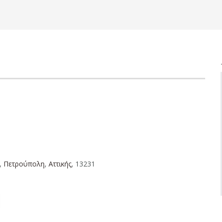
,
Πετρούπολη
,
Aττικής
, 13231