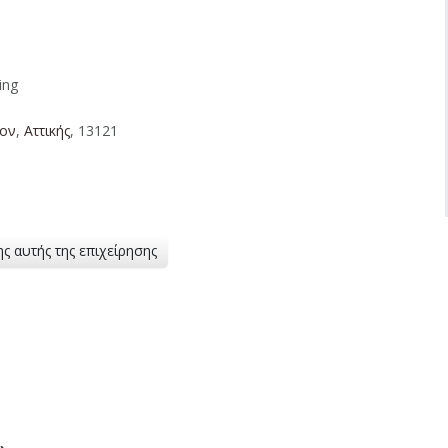
ing
ιον
,
Aττικής
, 13121
ης αυτής της επιχείρησης
»