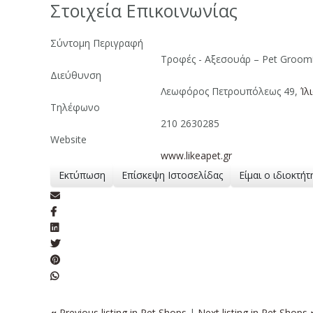
Στοιχεία Επικοινωνίας
Σύντομη Περιγραφή
Τροφές - Αξεσουάρ – Pet Groom
Διεύθυνση
Λεωφόρος Πετρουπόλεως 49,
Ίλ
Τηλέφωνο
210 2630285
Website
www.likeapet.gr
Εκτύπωση
Επίσκεψη Ιστοσελίδας
Είμαι ο ιδιοκτήτ
«
Previous listing in Pet Shops
|
Next listing in Pet Shops