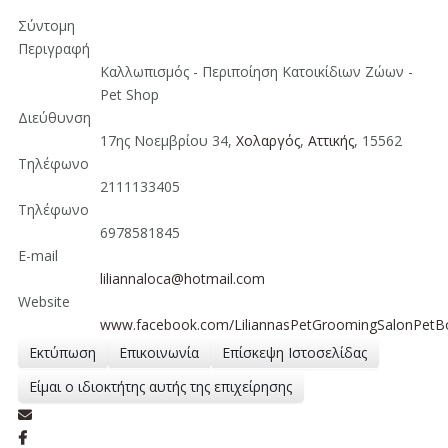
Σύντομη
Περιγραφή
Καλλωπισμός - Περιποίηση Κατοικίδιων Ζώων -
Pet Shop
Διεύθυνση
17ης Νοεμβρίου 34,
Χολαργός
,
Αττικής
, 15562
Τηλέφωνο
2111133405
Τηλέφωνο
6978581845
E-mail
liliannaloca@hotmail.com
Website
www.facebook.com/LiliannasPetGroomingSalonPetB
Εκτύπωση
Επικοινωνία
Επίσκεψη Ιστοσελίδας
Είμαι ο ιδιοκτήτης αυτής της επιχείρησης