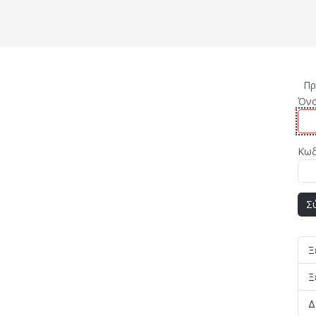
Πρ
Όνο
Κωδ
Σ
Ξ
Ξ
Δ