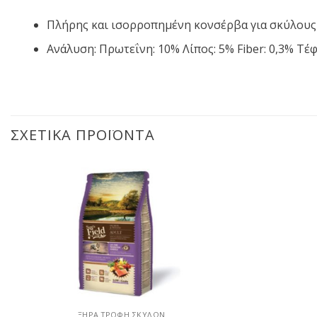
Πλήρης και ισορρoπημένη κονσέρβα για σκύλους
Aνάλυση: Πρωτεΐνη: 10% Λίπος: 5% Fiber: 0,3% Τέφ
ΣΧΕΤΙΚΆ ΠΡΟΪΌΝΤΑ
ΞΗΡΆ ΤΡΟΦΉ ΣΚΎΛΩΝ