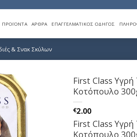
ΠΡΟΪΌΝΤΑ
ΆΡΘΡΑ
ΕΠΑΓΓΕΛΜΑΤΙΚΌΣ ΟΔΗΓΌΣ
ΠΛΗΡΟ
διές & Σνακ Σκύλων
First Class Υγρ
Κοτόπουλο 300
2.00
€
First Class Υγρ
Κοτόπουλο 300