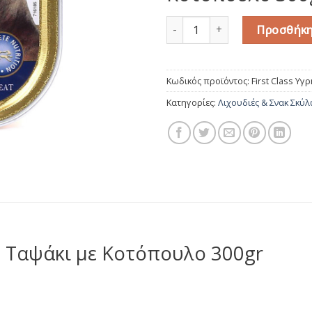
First Class Υγρή Τροφή Σκύλ
Προσθήκη
Κωδικός προϊόντος:
First Class Υ
Κατηγορίες:
Λιχουδιές & Σνακ Σκύ
σε Ταψάκι με Κοτόπουλο 300gr