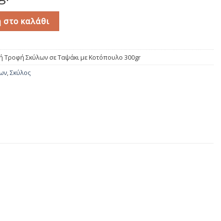
ων σε Ταψάκι με Κοτόπουλο 300gr ποσότητα
 στο καλάθι
γρή Τροφή Σκύλων σε Ταψάκι με Κοτόπουλο 300gr
λων
,
Σκύλος