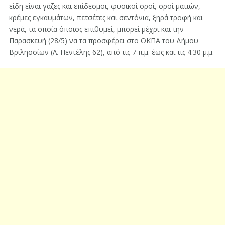
είδη είναι γάζες και επίδεσμοι, φυσικοί οροί, οροί ματιών,
κρέμες εγκαυμάτων, πετσέτες και σεντόνια, ξηρά τροφή και
νερά, τα οποία όποιος επιθυμεί, μπορεί μέχρι και την
Παρασκευή (28/5) να τα προσφέρει στο ΟΚΠΑ του Δήμου
Βριλησσίων (Λ. Πεντέλης 62), από τις 7 π.μ. έως και τις 4.30 μ.μ.