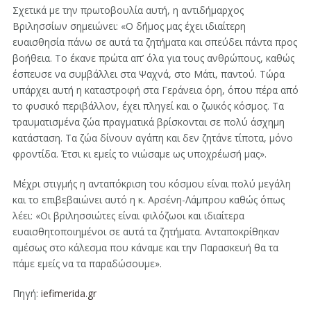
Σχετικά με την πρωτοβουλία αυτή, η αντιδήμαρχος
Βριλησσίων σημειώνει: «Ο δήμος μας έχει ιδιαίτερη
ευαισθησία πάνω σε αυτά τα ζητήματα και σπεύδει πάντα προς
βοήθεια. Το έκανε πρώτα απ’ όλα για τους ανθρώπους, καθώς
έσπευσε να συμβάλλει στα Ψαχνά, στο Μάτι, παντού. Τώρα
υπάρχει αυτή η καταστροφή στα Γεράνεια όρη, όπου πέρα από
το φυσικό περιβάλλον, έχει πληγεί και ο ζωικός κόσμος. Τα
τραυματισμένα ζώα πραγματικά βρίσκονται σε πολύ άσχημη
κατάσταση. Τα ζώα δίνουν αγάπη και δεν ζητάνε τίποτα, μόνο
φροντίδα. Έτσι κι εμείς το νιώσαμε ως υποχρέωσή μας».
Μέχρι στιγμής η ανταπόκριση του κόσμου είναι πολύ μεγάλη
και το επιβεβαιώνει αυτό η κ. Αρσένη-Λάμπρου καθώς όπως
λέει: «Οι βριλησσιώτες είναι φιλόζωοι και ιδιαίτερα
ευαισθητοποιημένοι σε αυτά τα ζητήματα. Ανταποκρίθηκαν
αμέσως στο κάλεσμα που κάναμε και την Παρασκευή θα τα
πάμε εμείς να τα παραδώσουμε».
Πηγή:
iefimerida.gr