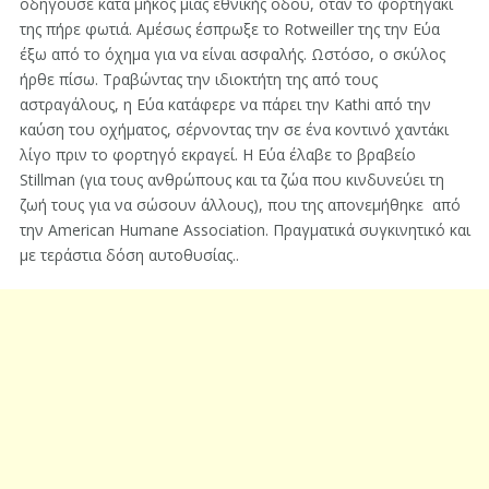
οδηγούσε κατά μήκος μιας εθνικής οδού, όταν το φορτηγάκι
της πήρε φωτιά. Αμέσως έσπρωξε το Rotweiller της την Εύα
έξω από το όχημα για να είναι ασφαλής. Ωστόσο, ο σκύλος
ήρθε πίσω. Τραβώντας την ιδιοκτήτη της από τους
αστραγάλους, η Εύα κατάφερε να πάρει την Kathi από την
καύση του οχήματος, σέρνοντας την σε ένα κοντινό χαντάκι
λίγο πριν το φορτηγό εκραγεί. Η Εύα έλαβε το βραβείο
Stillman (για τους ανθρώπους και τα ζώα που κινδυνεύει τη
ζωή τους για να σώσουν άλλους), που της απονεμήθηκε από
την American Humane Association. Πραγματικά συγκινητικό και
με τεράστια δόση αυτοθυσίας..