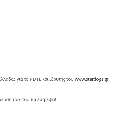
λλάδας για το PDTE και ιδρυτής του
www.stardogs.gr
δευσή του που θα λατρέψει!