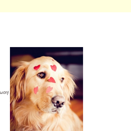
ρωση!