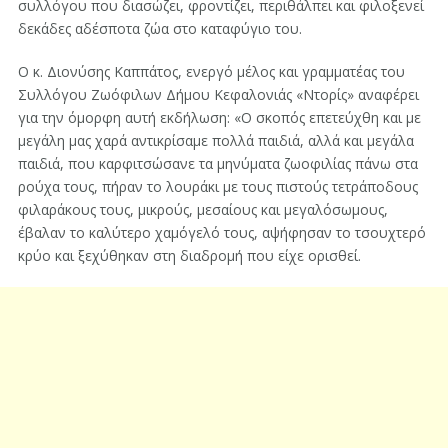
συλλόγου που διασώζει, φροντίζει, περιθάλπει και φιλοξενεί
δεκάδες αδέσποτα ζώα στο καταφύγιο του.
Ο κ. Διονύσης Καππάτος, ενεργό μέλος και γραμματέας του
Συλλόγου Ζωόφιλων Δήμου Κεφαλονιάς «Ντορίς» αναφέρει
για την όμορφη αυτή εκδήλωση: «Ο σκοπός επετεύχθη και με
μεγάλη μας χαρά αντικρίσαμε πολλά παιδιά, αλλά και μεγάλα
παιδιά, που καρφιτσώσανε τα μηνύματα ζωοφιλίας πάνω στα
ρούχα τους, πήραν το λουράκι με τους πιστούς τετράποδους
φιλαράκους τους, μικρούς, μεσαίους και μεγαλόσωμους,
έβαλαν το καλύτερο χαμόγελό τους, αψήφησαν το τσουχτερό
κρύο και ξεχύθηκαν στη διαδρομή που είχε ορισθεί.