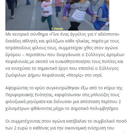
Με κεντρικό σύνθημα «Γίνε ένας άγγελος για τ’ αδέσποτα»
δεκάδες αθλητές και φιλόζωοι κάθε ηλικίας, παρέα με τους
τετράποδους φίλους τους, συμμετείχαν χθες στον αγώνα
δρόμου – περιπάτου που διοργάνωσε ο Σύλλογος Δρομέων
Κεφαλονιάς με σκοπό να ευαισθητοποιήσει τους πολίτες και
να ενισχύσει το σημαντικό έργο που επιτελεί ο Σύλλογος
Ζωόφιλων Δήμου Κεφαλονιάς «Ντορίς» στο νησί.
Αψηφώντας το κρύο συγκεντρώθηκαν έξω από το κτίριο της
Περιφερειακής Ενότητας, καρφίτσωσαν στις μπλούζες τους
φιλοζωικά μηνύματα και διένυσαν μια απόσταση περίπου 2
χιλιομέτρων φθάνοντας μέχρι το Δημοτικό Κολυμβητήριο.
Οι συμμετέχοντας στον αγώνα κατέβαλαν το συμβολικό ποσό
των 2 ευρώ ο καθένας για την οικονομική ενίσχυση του