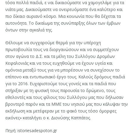
τόσα πολλά παιδιά, ε ναι δικαιούμαστε να χαμογελάμε για τα
νιάτα μας. Δικαιούμαστε να ονειρευόμαστε ένα καλύτερο και
πιο δίκαιο αυριανό κόσμο. Μια κοινωνία που θα δέχεται τα
αυτονόητα. Το δικαίωμα της συνύπαρξης όλων των έμβιων
όντων στην αγκαλιά της.
Θέλουμε να συγχαρούμε θερμά για την υπέροχη
πρωτοβουλία τους να διοργανώσουν και να συμμετέχουν
στον αγώνα το Δ.Σ. και τα μέλη του Συλλόγου Δρομέων
Κεφαλονιάς και να τους ευχηθούμε να έχουν υγεία και
ομόνοια μεταξύ τους για να μπορέσουν να συνεχίσουν το
επίπονο και εντυπωσιακό έργο τους. Καλούς δρόμους παιδιά
για το 2016. Ευχαριστούμε τους γονείς και τα παιδιά που
στήριξαν με τη φυσική τους παρουσία το δρώμενο, τους
εθελοντές και τους φίλους του Συλλόγου μας που δήλωσαν
βροντερό παρόν και τα ΜΜΕ του νησιού μας που κάλυψαν την
εκδήλωση και μετέφεραν με το φακό τους τόσο όμορφες
εικόνες» καταλήγει ο κ. Διονύσης Καππάτος.
Πηγή: istoriesadespoton.gr