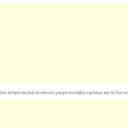
 δύο άσπρα σκυλιά να κάνουν μαύρα κουτάβια εφόσων και τα δύο κ