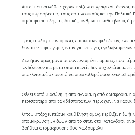
Αυτοί που συνήθως χαρακτηρίζονται γραφικοί, άεργοι, τε
τους πυροσβέστες, τους αστυνομικούς και την Πολιτική 
ατμόσφαιρα όλης της Αττικής, άνθρωποι κάθε ηλικίας έτ
Τρεις τουλάχιστον ομάδες διασωστών φιλόζωων, ενωμένο
δυνατόν, αφουγκράζονταν για κραυγές εγκλωβισμένων ζ
Δεν ήταν όμως μόνο οι συντονισμένες ομάδες, που πέρα
κινδύνευαν και με τα οποία κανείς δεν ασχολείται αυτές 
αποκλειστικά με σκοπό να απελευθερώσουν εγκλωβισμέ
Θέλετε από βιασύνη, ή από άγνοια, ή από αδιαφορία, ή 
περισσότερο από τα αδέσποτα των περιοχών, να καούν 
Όπου υπάρχει πείσμα και θέληση όμως, κερδίζει η ζωή!
απομάκρυνση 34 ζώων από το σπίτι στο Καπανδρίτι, ανα
βοήθεια απομάκρυνσης δύο γαϊδουριών!