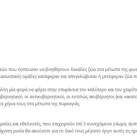
τών που έσπευσαν να βοηθήσουν δεκάδες ζώα στα μέτωπα της φωτιάς
διασωστικές ομάδες κατάφεραν και απεγκλώβισαν ή μετέφεραν ζώα πο
άλλη μία φορά να φέρει στην επιφάνεια τον καλύτερο και τον χειρό
ερνητικοί, οι αντικυβερνητικοί, οι εντελώς ακυβέρνητοι (και «ακατ
τα χέρια τους στα μέτωπα της πυρκαγιάς.
ατίες και εθελοντές, που επιχειρούν επί 3 συνεχόμενα 24ωρα, άυπν
στη μνεία θα ακούσετε για το δικό τους μέγιστο έργο αυτές τις ημ