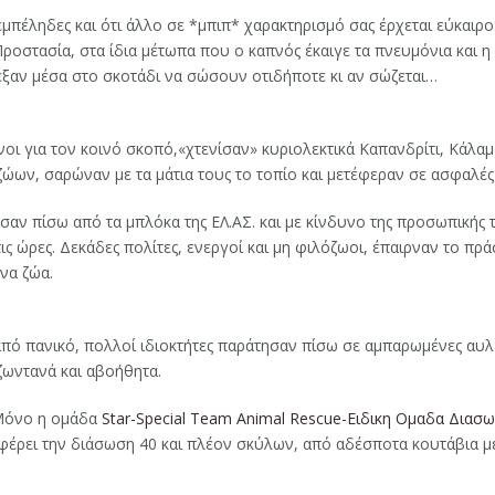
μπέληδες και ότι άλλο σε *μπιπ* χαρακτηρισμό σας έρχεται εύκαιρο: 
Προστασία, στα ίδια μέτωπα που ο καπνός έκαιγε τα πνευμόνια και
ρεξαν μέσα στο σκοτάδι να σώσουν οτιδήποτε κι αν σώζεται…
ι για τον κοινό σκοπό,«χτενίσαν» κυριολεκτικά Καπανδρίτι, Κάλα
ώων, σαρώναν με τα μάτια τους το τοπίο και μετέφεραν σε ασφαλέ
σαν πίσω από τα μπλόκα της ΕΛ.ΑΣ. και με κίνδυνο της προσωπικής
τις ώρες. Δεκάδες πολίτες, ενεργοί και μη φιλόζωοι, έπαιρναν το π
να ζώα.
από πανικό, πολλοί ιδιοκτήτες παράτησαν πίσω σε αμπαρωμένες αυλέ
ζωντανά και αβοήθητα.
 Μόνο η ομάδα
Star-Special Team Animal Rescue-Ειδικη Ομαδα Δια
φέρει την διάσωση 40 και πλέον σκύλων, από αδέσποτα κουτάβια μέ