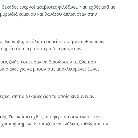
δεκάδες ενεργοί ακτιβιστές φιλόζωοι. Ναι, εχθές μαζί με
 η μυρωδιά καμένου και θανάτου απλωνόταν στην
μο, Βαρνάβα, σε όλα τα σημεία που ήταν ανθρωπίνως
ς σημείο όσα περισσότερα ζώα μπόρεσαν.
 τους ζωής, έσπευσαν να διασώσουν τα ζώα που
ράσινο φως για να μπουν στις αποκλεισμένες ζώνες
ς και σπίτια δεκάδες ζώα τα οποία κινδύνευαν,
σωσης Ζωων
που εχθές κατάφερε να συντονίσει την
χρι παρατημένα δεσποζόμενα ενήλικα, καθώς και την