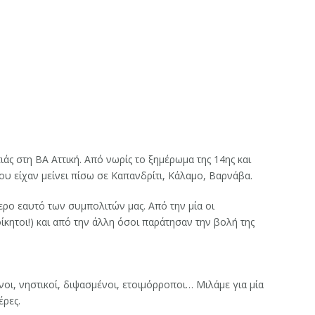
 στη ΒΑ Αττική. Από νωρίς το ξημέρωμα της 14ης και
υ είχαν μείνει πίσω σε Καπανδρίτι, Κάλαμο, Βαρνάβα.
τερο εαυτό των συμπολιτών μας. Από την μία οι
οίκητοι!) και από την άλλη όσοι παράτησαν την βολή της
οι, νηστικοί, διψασμένοι, ετοιμόρροποι… Μιλάμε για μία
έρες.