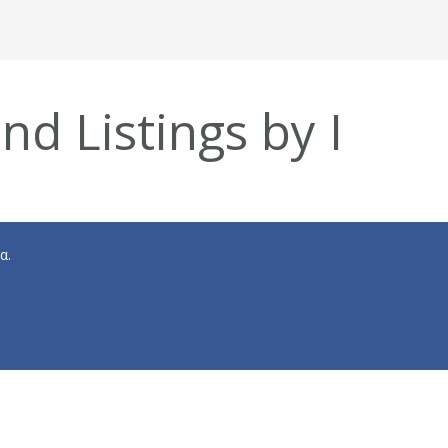
nd Listings by I
α.