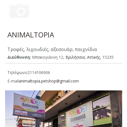
ANIMALTOPIA
Τροφές, λιχουδιές, αξεσουάρ, παιχνίδια
Διεύθυνση:
Μπακογιάννη 12,
Βριλήσσια
,
Aττικής
, 15235
Τηλέφωνο
2114106906
E-mail
animaltopia.petshop@gmail.com