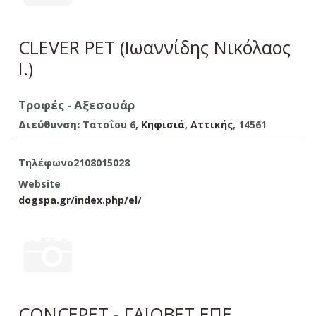
CLEVER PET (Ιωαννίδης Νικόλαος
Ι.)
Τροφές - Αξεσουάρ
Διεύθυνση:
Τατοΐου 6,
Κηφισιά
,
Aττικής
, 14561
Τηλέφωνο
2108015028
Website
dogspa.gr/index.php/el/
CONCEPET - ΓΑΙΟΒΕΤ ΕΠΕ