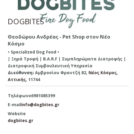
DOGBITES
Θεοδώρου Ανδρέας - Pet Shop στον Νέο
Κόσμο
• Specialized Dog Food •
| Ξηρά Τροφή | B.A.R.F | Συμπληρώματα Διατροφής |
Διατροφική Συμβουλευτική Υπηρεσία
Διεύθυνση:
Αμβροσίου Φραντζή 82,
Νέος Κόσμος
,
Αττικής
, 11744
Τηλέφωνο
6981085399
E-mail
info@dogbites.gr
Website
dogbites.gr