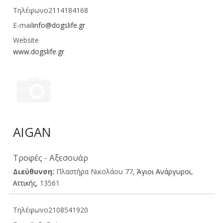
Τηλέφωνο
2114184168
E-mail
info@dogslife.gr
Website
www.dogslife.gr
AIGAN
Τροφές - Αξεσουάρ
Διεύθυνση:
Πλαστήρα Νικολάου 77,
Άγιοι Ανάργυροι
,
Aττικής
, 13561
Τηλέφωνο
2108541920