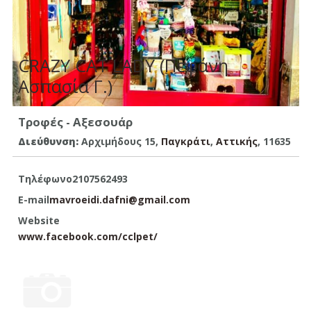
CRAZY CAT LADY (Πεφάνη
Ασπασία Γ.)
Τροφές - Αξεσουάρ
Διεύθυνση:
Αρχιμήδους 15,
Παγκράτι
,
Aττικής
, 11635
Τηλέφωνο
2107562493
E-mail
mavroeidi.dafni@gmail.com
Website
www.facebook.com/cclpet/