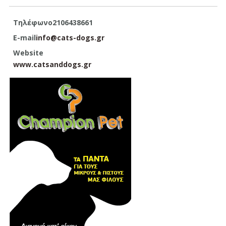
Τηλέφωνο
2106438661
E-mail
info@cats-dogs.gr
Website
www.catsanddogs.gr