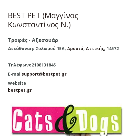
BEST PET (Μαγγίνας
Κωνσταντίνος Ν.)
Τροφές - Αξεσουάρ
Διεύθυνση:
Σολωμού 15Α,
Δροσιά
,
Aττικής
, 14572
Τηλέφωνο
2108131845
E-mail
support@bestpet.gr
Website
bestpet.gr