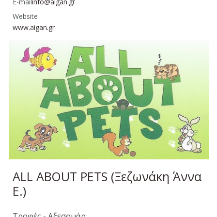
E-mail
info@aigan.gr
Website
www.aigan.gr
ALL ABOUT PETS (Ξεζωνάκη Άννα
Ε.)
Τροφές - Αξεσουάρ