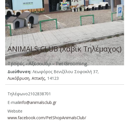
ANIMALS CLUB (Χαβίκ Τηλέμαχος)
Τροφές - Αξεσουάρ – Pet Grooming
Διεύθυνση:
Λεωφόρος Βενιζέλου Σοφοκλή 37,
Λυκόβρυση
,
Aττικής
, 14123
Τηλέφωνο
2102838701
E-mail
info@animalsclub.gr
Website
www.facebook.com/PetShopAnimalsClub/