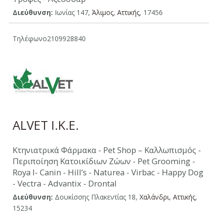
Διεύθυνση:
Ιωνίας 147,
Άλιμος
,
Aττικής
, 17456
Τηλέφωνο
2109928840
ALVET Ι.Κ.Ε.
Κτηνιατρικά Φάρμακα - Pet Shop – Καλλωπισμός -
Περιποίηση Κατοικίδιων Ζώων - Pet Grooming -
Roya l- Canin - Hill’s - Naturea - Virbac - Happy Dog
- Vectra - Advantix - Drontal
Διεύθυνση:
Δουκίσσης Πλακεντίας 18,
Χαλάνδρι
,
Aττικής
,
15234