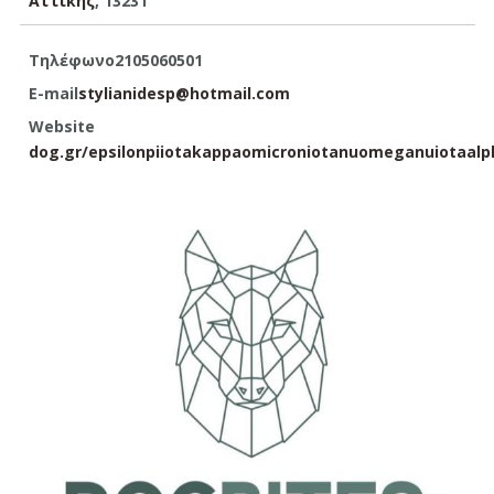
Αττικής
, 13231
Τηλέφωνο
2105060501
E-mail
stylianidesp@hotmail.com
Website
dog.gr/epsilonpiiotakappaomicroniotanuomeganuiotaalp