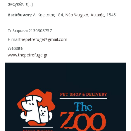
αναγκών τ[...]
Διεύθυνση:
Λ. Κηφισίας 184,
Νέο Ψυχικό
,
Aττικής
, 15451
Τηλέφωνο
2130308757
E-mail
thepetrefuge@gmail.com
Website
www.thepetrefuge.gr