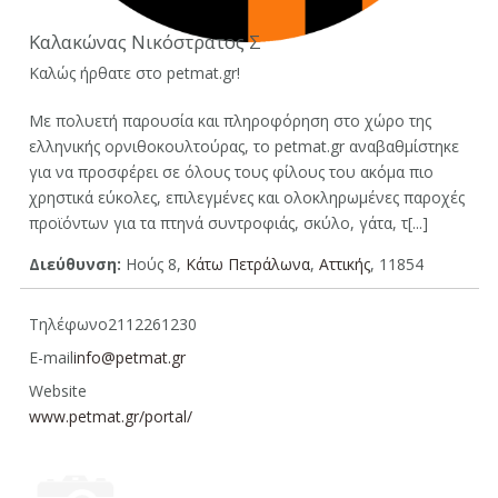
Καλακώνας Νικόστρατος Σ
Καλώς ήρθατε στο petmat.gr!
Με πολυετή παρουσία και πληροφόρηση στο χώρο της
ελληνικής ορνιθοκουλτούρας, το petmat.gr αναβαθμίστηκε
για να προσφέρει σε όλους τους φίλους του ακόμα πιο
χρηστικά εύκολες, επιλεγμένες και ολοκληρωμένες παροχές
προϊόντων για τα πτηνά συντροφιάς, σκύλο, γάτα, τ[...]
Διεύθυνση:
Ηούς 8,
Κάτω Πετράλωνα
,
Αττικής
, 11854
Τηλέφωνο
2112261230
E-mail
info@petmat.gr
Website
www.petmat.gr/portal/