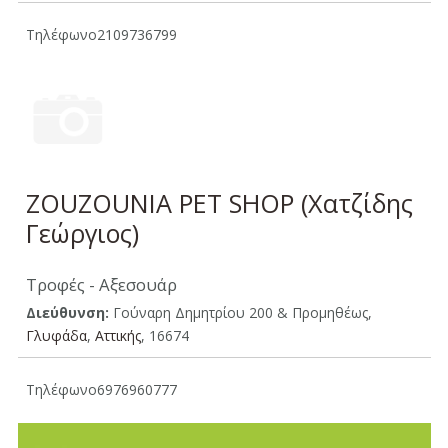
Τηλέφωνο
2109736799
ZOUZOUNIA PET SHOP (Χατζίδης
Γεώργιος)
Τροφές - Αξεσουάρ
Διεύθυνση:
Γούναρη Δημητρίου 200 & Προμηθέως,
Γλυφάδα
,
Aττικής
, 16674
Τηλέφωνο
6976960777