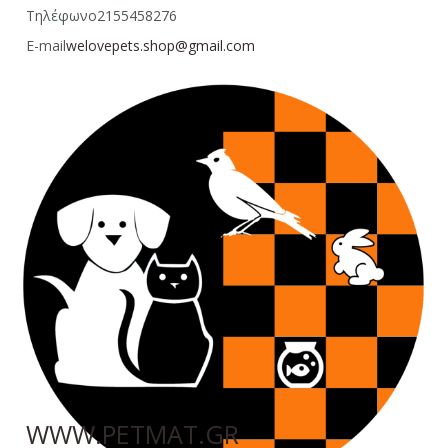
Τηλέφωνο
2155458276
E-mail
welovepets.shop@gmail.com
WWW.PETMAT.GR