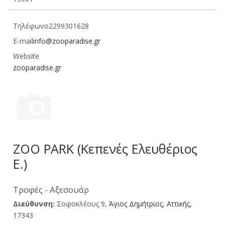
Τηλέφωνο
2299301628
E-mail
info@zooparadise.gr
Website
zooparadise.gr
ZOO PARK (Κεπενές Ελευθέριος
Ε.)
Τροφές - Αξεσουάρ
Διεύθυνση:
Σοφοκλέους 9,
Άγιος Δημήτριος
,
Aττικής
,
17343