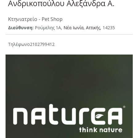
Ανδρικοπούλου Αλεξάνδρα Α.
Κτηνιατρείο - Pet Shop
Διεύθυνση:
Ρούμελης 1Α,
Νέα Ιωνία
,
Aττικής
, 14235
Τηλέφωνο
2102799412