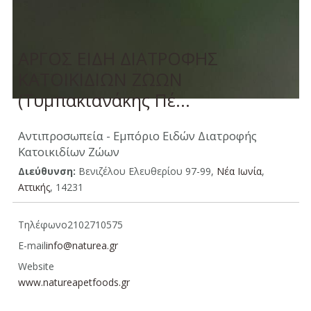
ΑΡΓΟΣ ΕΙΔΗ ΔΙΑΤΡΟΦΗΣ
ΚΑΤΟΙΚΙΔΙΩΝ ΖΩΩΝ
(Τυμπακιανάκης Πέ...
Αντιπροσωπεία - Εμπόριο Ειδών Διατροφής
Κατοικιδίων Ζώων
Διεύθυνση:
Βενιζέλου Ελευθερίου 97-99,
Νέα Ιωνία
,
Aττικής
, 14231
Τηλέφωνο
2102710575
E-mail
info@naturea.gr
Website
www.natureapetfoods.gr