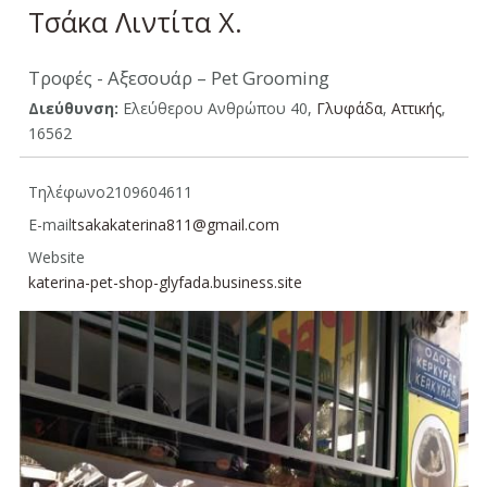
Τσάκα Λιντίτα Χ.
Τροφές - Αξεσουάρ – Pet Grooming
Διεύθυνση:
Ελεύθερου Ανθρώπου 40,
Γλυφάδα
,
Αττικής
,
16562
Τηλέφωνο
2109604611
E-mail
tsakakaterina811@gmail.com
Website
katerina-pet-shop-glyfada.business.site