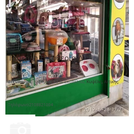
Τσάκαλη Ελευθερία Δ
Pet Shop - Ωδικά Πτηνά
Διεύθυνση:
Κερκύρας 89 & Σκοπέλου,
Κυψέλη
,
Aττικής
,
11363
Τηλέφωνο
2108821004