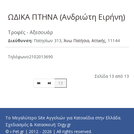
ΩΔΙΚΑ ΠΤΗΝΑ (Ανδριώτη Ειρήνη)
Τροφές - Αξεσουάρ
Διεύθυνση:
Πατησίων 313,
Άνω Πατήσια
,
Aττικής
, 11144
Τηλέφωνο
2102013690
Σελίδα 13 από 13
13
Το Μεγαλύτερο Site Αγγελιών για Κατοικίδια στην Ελλάδα.
Σχεδιασμός & Κατασκευή:
Digy.gr
© i-Pet.gr | 2012 - 2026 | All rights reserved.