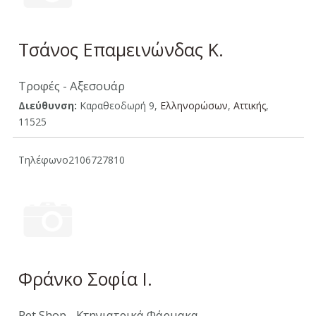
Τσάνος Επαμεινώνδας Κ.
Τροφές - Αξεσουάρ
Διεύθυνση:
Καραθεοδωρή 9,
Ελληνορώσων
,
Aττικής
,
11525
Τηλέφωνο
2106727810
Φράνκο Σοφία Ι.
Pet Shop - Κτηνιατρικά Φάρμακα