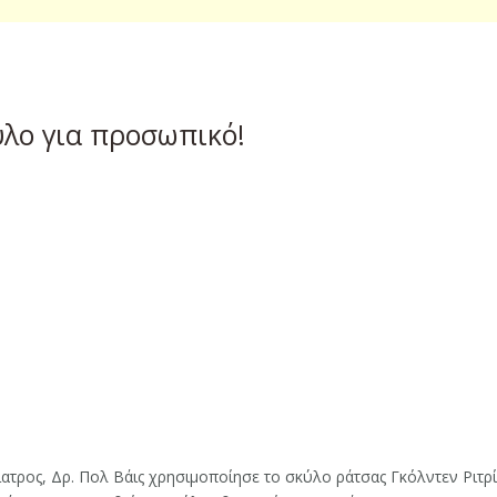
ύλο για προσωπικό!
τρος, Δρ. Πολ Βάις χρησιμοποίησε το σκύλο ράτσας Γκόλντεν Ριτρίβ