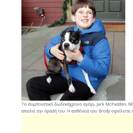
Το συμπονετικό δωδεκάχρονο αγόρι, Jack McPadden, θέλ
απειλεί την όρασή του. Η ασθένεια του Brody οφείλεται 