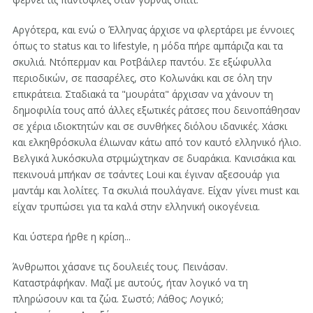
Αργότερα, και ενώ ο Έλληνας άρχισε να φλερτάρει με έννοιες
όπως το status και το lifestyle, η μόδα πήρε αμπάριζα και τα
σκυλιά. Ντόπερμαν και Ροτβάιλερ παντόυ. Σε εξώφυλλα
περιοδικών, σε πασαρέλες, στο Κολωνάκι και σε όλη την
επικράτεια. Σταδιακά τα "μουράτα" άρχισαν να χάνουν τη
δημοφιλία τους από άλλες εξωτικές ράτσες που δεινοπάθησαν
σε χέρια ιδιοκτητών και σε συνθήκες διόλου ιδανικές. Χάσκι
και ελκηθρόσκυλα έλιωναν κάτω από τον καυτό ελληνικό ήλιο.
Βελγικά λυκόσκυλα στριμώχτηκαν σε δυαράκια. Κανισάκια και
πεκινουά μπήκαν σε τσάντες Loui και έγιναν αξεσουάρ για
μαντάμ και λολίτες. Τα σκυλιά πουλάγανε. Είχαν γίνει must και
είχαν τρυπώσει για τα καλά στην ελληνική οικογένεια.
Και ύστερα ήρθε η κρίση...
Άνθρωποι χάσανε τις δουλειές τους. Πεινάσαν.
Καταστράφήκαν. Μαζί με αυτούς, ήταν λογικό να τη
πληρώσουν και τα ζώα. Σωστό; Λάθος; Λογικό;