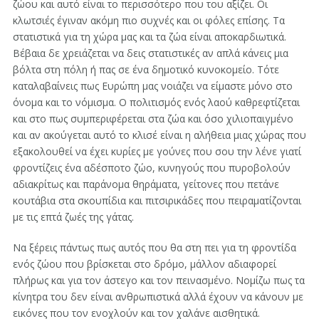
ζώου και αυτό είναι το περισσότερο που του αξίζει. Οι
κλωτσιές έγιναν ακόμη πιο συχνές και οι φόλες επίσης. Τα
στατιστικά για τη χώρα μας και τα ζώα είναι αποκαρδιωτικά.
Βέβαια δε χρειάζεται να δεις στατιστικές αν απλά κάνεις μια
βόλτα στη πόλη ή πας σε ένα δημοτικό κυνοκομείο. Τότε
καταλαβαίνεις πως Ευρώπη μας νοιάζει να είμαστε μόνο στο
όνομα και το νόμισμα. Ο πολιτισμός ενός λαού καθρεφτίζεται
και στο πως συμπεριφέρεται στα ζώα και όσο χιλιοπαιγμένο
και αν ακούγεται αυτό το κλισέ είναι η αλήθεια μιας χώρας που
εξακολουθεί να έχει κυρίες με γούνες που σου την λένε γιατί
φροντίζεις ένα αδέσποτο ζώο, κυνηγούς που πυροβολούν
αδιακρίτως και παράνομα θηράματα, γείτονες που πετάνε
κουτάβια στα σκουπίδια και πιτσιρικάδες που πειραματίζονται
με τις επτά ζωές της γάτας.
Να ξέρεις πάντως πως αυτός που θα στη πει για τη φροντίδα
ενός ζώου που βρίσκεται στο δρόμο, μάλλον αδιαφορεί
πλήρως και για τον άστεγο και τον πεινασμένο. Νομίζω πως τα
κίνητρα του δεν είναι ανθρωπιστικά αλλά έχουν να κάνουν με
εικόνες που τον ενοχλούν και τον χαλάνε αισθητικά.