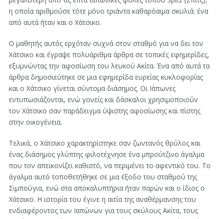
η οποία αριθμούσε τότε μόνο τριάντα καθαρόαιμα σκυλιά: ένα
από αυτά ήταν και ο Χάτσικο.
Ο μαθητής αυτός ερχόταν συχνά στον σταθμό για να δει τον
Χάτσικο και έγραψε πολυάριθμα άρθρα σε τοπικές εφημερίδες,
εξυμνώντας την αφοσίωση του λευκού Ακίτα. Ένα από αυτά τα
άρθρα δημοσιεύτηκε σε μια εφημερίδα ευρείας κυκλοφορίας
και ο Χάτσικο γίνεται σύντομα διάσημος. Οι Ιάπωνες
εντυπωσιάζονται, ενώ γονείς και δάσκαλοι χρησιμοποιούν
τον Χάτσικο σαν παράδειγμα ύψιστης αφοσίωσης και πίστης
στην οικογένεια.
Τελικά, ο Χάτσικο χαρακτηρίστηκε σαν ζωντανός θρύλος και
ένας διάσημος γλύπτης φιλοτέχνησε ένα μπρούτζινο άγαλμα
που τον απεικονίζει καθιστό, να περιμένει το αφεντικό του. Το
άγαλμα αυτό τοποθετήθηκε σε μια έξοδο του σταθμού της
Σιμπούγια, ενώ στα αποκαλυπτήρια ήταν παρών και ο ίδιος ο
Χάτσικο. Η ιστορία του έγινε η αιτία της αναθέρμανσης του
ενδιαφέροντος των Ιαπώνων για τους σκύλους Ακίτα, τους