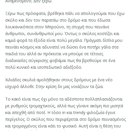
Αναμενόμενο; Δεν ξέρω.
Ξέρω πως πρόσφατα, βρέθηκα πάλι να απολογούμαι που έχω
σκύλο και δεν τον παρατάω στο δρόμο και που έδωσα
λουκανικόπιτα στον Μπρούνο, τη στιγμή που πεινάνε
άνθρωποι, συνάνθρωποί μου. Όντως ο σκύλος κοστίζει και
καμιά φορά τα έξοδα είναι πολύ μεγάλα. Πράγματι δίπλα μου
πεινάει κόσμος και αδυνατεί να δώσει ένα ποτήρι γάλα στα
παιδιά του αλλά αν πρόκειται να μπούμε σε τέτοιες
διαδικασίες σύγκρισης φοβάμαι πως θα βρεθούμε σε ένα
πολύ κυνικό και ισοπεδωτικό αδιέξοδο.
Χιλιάδες σκυλιά αμολήθηκαν στους δρόμους με ένα νέο
ισχυρό άλλοθι: Στην κρίση δε μας νοιάζουν τα ζώα.
Το κακό είναι πως όχι μόνο τα αδέσποτα πολλαπλασιάζονται
με ρυθμούς τρομαχτικούς, αλλά πως γίνανε ακόμη πιο μισητά
και απεχθή από ποτέ. Η τόσο in και trendy φιλοζωία έγινε
περίγελος. Ο σκύλος που περιφέρεται στο δρόμο πεινασμένος
και τρομαγμένος είναι κάτι το φυσικό. Αυτή είναι η θέση του