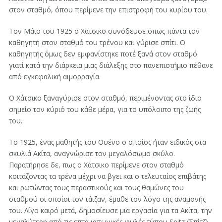
στον σταθμό, όπου περίμενε την επιστροφή του κυρίου του.
Τον Μάιο του 1925 ο Χάτσικο συνόδευσε όπως πάντα τον
καθηγητή στον σταθμό του τρένου και γύρισε σπίτι. Ο
καθηγητής όμως δεν εμφανίστηκε ποτέ ξανά στον σταθμό
γιατί κατά την διάρκεια μιας διάλεξης στο πανεπιστήμιο πέθανε
από εγκεφαλική αιμορραγία.
Ο Χάτσικο ξαναγύρισε στον σταθμό, περιμένοντας στο ίδιο
σημείο τον κύριό του κάθε μέρα, για το υπόλοιπο της ζωής
του.
Το 1925, ένας μαθητής του Ουένο ο οποίος ήταν ειδικός στα
σκυλιά Ακίτα, αναγνώρισε τον μεγαλόσωμο σκύλο.
Παρατήρησε δε, πως ο Χάτσικο περίμενε στον σταθμό
κοιτάζοντας τα τρένα μέχρι να βγει και ο τελευταίος επιβάτης
και ρωτώντας τους περαστικούς και τους θαμώνες του
σταθμού οι οποίοι τον τάϊζαν, έμαθε τον λόγο της αναμονής
του. Λίγο καιρό μετά, δημοσίευσε μια εργασία για τα Ακίτα, την
μεγαλύτερη από τις επτά ιαπωνικές φυλές τύπου Spitz (Σπίτζ),