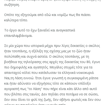
συζήτηση.
Οπότε της εξηγούμαι από εδώ και νομίζω πως θα πιάσει
καλύτερα τόπο.
Το έργο αυτό το έχω ξαναδεί και αναγκαστικά
επαναλαμβάνομαι.
Σε μία χώρα που ιστορικά μέχρι πριν λίγες δεκαετίες o σκύλος
ήταν τσοπάνης, η εξέλιξη της σχέσης μας με το ζώο ήταν
πολύπαθη και συχνά αστεία. Ο σκύλος τσοπάνης, με τη
βοήθεια της τηλεόρασης στις αρχές της δεκαετίας του 80, έγινε
πιο δημοφιλής και αγαπητός. Μεγάλες στιγμές τότε για τα
απανταχού κόλεϊ που κατέκλυσαν τα ελληνικά νοικοκυριά.
Ναι,τη Λάση εννοώ. Έτσι έγινε γνωστή η συγκεκριμένη ράτσα
και ήταν αδύνατο να εξηγήσεις τότε σε κάποιον επίδοξο
αγοραστή πως "το Λάση" που πήρε είναι κάτι άλλο από αυτό
που βλέπει στις ταινίες. Δεν πηδάει στα ποτάμια να σε σώσει,
δεν σου δίνει το φιλί της ζωής, δεν σβήνει φωτιές και δεν σου
φέρνει τις παντόφλες όταν γυρνάς σπίτι.