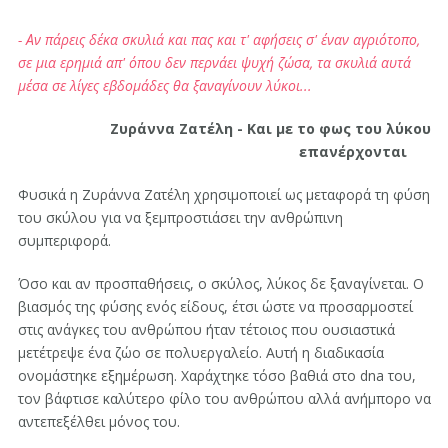
- Αν πάρεις δέκα σκυλιά και πας και τ' αφήσεις σ' έναν αγριότοπο,
σε μια ερημιά απ' όπου δεν περνάει ψυχή ζώσα, τα σκυλιά αυτά
μέσα σε λίγες εβδομάδες θα ξαναγίνουν λύκοι...
Ζυράννα Ζατέλη - Και με το φως του λύκου
επανέρχονται
Φυσικά η Ζυράννα Ζατέλη χρησιμοποιεί ως μεταφορά τη φύση
του σκύλου για να ξεμπροστιάσει την ανθρώπινη
συμπεριφορά.
Όσο και αν προσπαθήσεις, ο σκύλος, λύκος δε ξαναγίνεται. Ο
βιασμός της φύσης ενός είδους, έτσι ώστε να προσαρμοστεί
στις ανάγκες του ανθρώπου ήταν τέτοιος που ουσιαστικά
μετέτρεψε ένα ζώο σε πολυεργαλείο. Αυτή η διαδικασία
ονομάστηκε εξημέρωση. Χαράχτηκε τόσο βαθιά στο dna του,
τον βάφτισε καλύτερο φίλο του ανθρώπου αλλά ανήμπορο να
αντεπεξέλθει μόνος του.