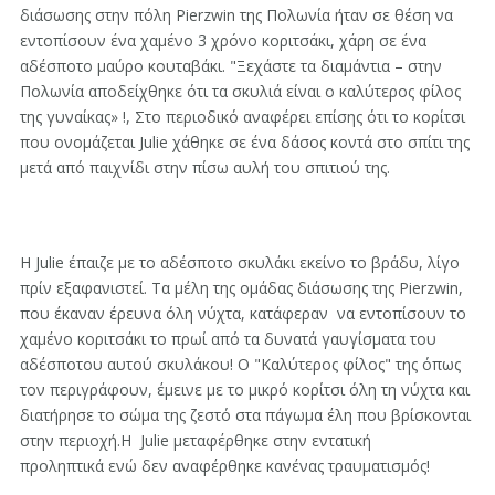
διάσωσης στην πόλη Pierzwin της Πολωνία ήταν σε θέση να
εντοπίσουν ένα χαμένο 3 χρόνο κοριτσάκι, χάρη σε ένα
αδέσποτο μαύρο κουταβάκι. "Ξεχάστε τα διαμάντια – στην
Πολωνία αποδείχθηκε ότι τα σκυλιά είναι ο καλύτερος φίλος
της γυναίκας» !, Στο περιοδικό αναφέρει επίσης ότι το κορίτσι
που ονομάζεται Julie χάθηκε σε ένα δάσος κοντά στο σπίτι της
μετά από παιχνίδι στην πίσω αυλή του σπιτιού της.
Η Julie έπαιζε με το αδέσποτο σκυλάκι εκείνο το βράδυ, λίγο
πρίν εξαφανιστεί. Τα μέλη της ομάδας διάσωσης της Pierzwin,
που έκαναν έρευνα όλη νύχτα, κατάφεραν να εντοπίσουν το
χαμένο κοριτσάκι το πρωί από τα δυνατά γαυγίσματα του
αδέσποτου αυτού σκυλάκου! Ο "Καλύτερος φίλος" της όπως
τον περιγράφουν, έμεινε με το μικρό κορίτσι όλη τη νύχτα και
διατήρησε το σώμα της ζεστό στα πάγωμα έλη που βρίσκονται
στην περιοχή.Η Julie μεταφέρθηκε στην εντατική
προληπτικά ενώ δεν αναφέρθηκε κανένας τραυματισμός!