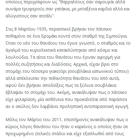
οποίους περιγράφουν ως "θαρραλέους σαν σαμουράι αλλά
συνάμα τρυφερούς σαν γατάκια, με μεταξένια καρδιά αλλά και
αλύγιστους σαν ατσάλι".
Στις 8 Μαρτίου 1935, περαστικοί βρήκαν τον Χάτσικο
πεθαμένο σε ένα δρομάκι κοντά στον σταθμό της Σιμπούγια.
Όταν το νέο του θανάτου του έγινε γνωστό, ο σταθμός και το
άγαλμά του κυριολεκτικά κατακλύστηκαν από κόσμο και
λουλούδια. Τα αίτια του θανάτου του έγιναν αφορμή για
πολλές συζητήσεις και διαδόσεις. Αρχικά, είχαν βρει στο
στομάχι του τέσσερα γιακιτόρι (σουβλάκια ιαπωνικού τύπου)
αλλά απέκλεισαν την πιθανότητα θανάτου του από αυτά,
αφού δεν βρήκαν αποδείξεις πως τα ξύλινα σουβλάκια
έβλαψαν το στομάχι του. Ακόμη, ανακάλυψαν πως ο Χάτσικο
είχε φιλαρίαση, μία ασθένεια που προκαλείται από παράσιτα
αν ο σκύλος δεν λαμβάνει προληπτική αντιπαρασιτική αγωγή.
Μόλις τον Μάρτιο του 2011, επιστήμονες ανακάλυψαν πως ο
κύριος λόγος θανάτου του ήταν ο καρκίνος ο οποίος ήταν σε
προχωρημένο (τελικό) στάδιο και είχε εξαπλωθεί από τους