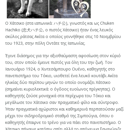
Ο Χάτσικο (στα ιαπωνικά: ハチ公), γνωστός και ως Chuken
Hachiko (忠犬ハチ公, ο πιστός Χάτσικο) ήταν ένας λευκός
σκύλος ράτσας Ακίτα ο οποίος γεννήθηκε στις 10 Νοεμβρίου
του 1923, στην πόλη Οντάτε της Ιαπωνίας.
Έγινε διάσημος για την αξιοθαύμαστη αφοσίωση στον κύριό
του, στον οποίο έμεινε πιστός για όλη του την ζωή. Τον
Ιανουάριο 1924, ο Χιντεσάμπουρο Ουένο, καθηγητής στο
πανεπιστήμιο του Τόκιο, υιοθετεί ένα λευκό κουτάβι Ακίτα
ηλικίας δύο περίπου μηνών το οποίο ονομάζει Χάτσικο
(σημαίνει κυριολεκτικά: ο όγδοος ευοίωνος πρίγκηπας). Ο
καθηγητής ζούσε μοναχικά στα περίχωρα του Τόκιο και
μεγάλωσε τον Χάτσικο σαν πραγματικό φίλο και σύντροφο.
Ήταν πραγματικά αχώριστοι και καθημερινά περπατούσαν μαζί
μέχρι τον σιδηροδρομικό σταθμό της Σιμπούγια, όπου ο
καθηγητής έπαιρνε το τρένο για να πάει στο πανεπιστήμιο. Ο
Χάτσικο πήγαινε κατόπιν σπίτι αλλά το απόγευμα ξαναγύριζε