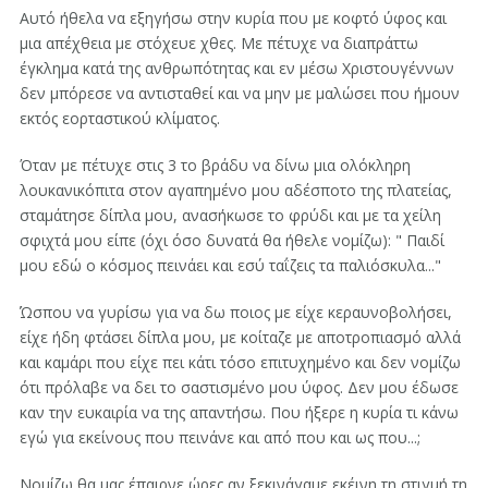
Αυτό ήθελα να εξηγήσω στην κυρία που με κοφτό ύφος και
μια απέχθεια με στόχευε χθες. Με πέτυχε να διαπράττω
έγκλημα κατά της ανθρωπότητας και εν μέσω Χριστουγέννων
δεν μπόρεσε να αντισταθεί και να μην με μαλώσει που ήμουν
εκτός εορταστικού κλίματος.
Όταν με πέτυχε στις 3 το βράδυ να δίνω μια ολόκληρη
λουκανικόπιτα στον αγαπημένο μου αδέσποτο της πλατείας,
σταμάτησε δίπλα μου, ανασήκωσε το φρύδι και με τα χείλη
σφιχτά μου είπε (όχι όσο δυνατά θα ήθελε νομίζω): " Παιδί
μου εδώ ο κόσμος πεινάει και εσύ ταΐζεις τα παλιόσκυλα..."
Ώσπου να γυρίσω για να δω ποιος με είχε κεραυνοβολήσει,
είχε ήδη φτάσει δίπλα μου, με κοίταζε με αποτροπιασμό αλλά
και καμάρι που είχε πει κάτι τόσο επιτυχημένο και δεν νομίζω
ότι πρόλαβε να δει το σαστισμένο μου ύφος. Δεν μου έδωσε
καν την ευκαιρία να της απαντήσω. Που ήξερε η κυρία τι κάνω
εγώ για εκείνους που πεινάνε και από που και ως που...;
Noμίζω θα μας έπαιρνε ώρες αν ξεκινάγαμε εκέινη τη στιγμή τη