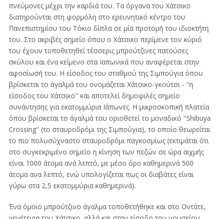
πνεύμονες μέχρι την καρδιά του. Τα όργανα του Χάτσικο
διατηρούνται στη φορμόλη στο ερευνητικό κέντρο του
Πανεπιστημίου του Τόκιο δίπλα σε μία προτομή του ιδιοκτήτη
του. Στο ακριβές σημείο όπου ο Χάτσικο περίμενε τον κύριό
του έχουν τοποθετηθεί τέσσερις μπρούτζινες πατούσες
σκύλου και ένα κείμενο στα Ιαπωνικά που αναφέρεται στην
αφοσίωσή του. Η είσοδος του σταθμού της Σιμπούγια όπου
βρίσκεται το άγαλμά του ονομάζεται Χάτσικο-γκούτσι - "η
είσοδος του Χάτσικο" και αποτελεί δημοφιλές σημείο
συνάντησης για εκατομμύρια Ιάπωνες. Η μικροσκοπική πλατεία
όπου βρίσκεται το άγαλμά του οριοθετεί το μοναδικό "Shibuya
Crossing" (το σταυροδρόμι της Σιμπούγια), το οποίο θεωρείται
το πιο πολυσύχναστο σταυροδρόμι παγκοσμίως (εκτιμάται ότι
στο συγκεκριμένο σημείο η κίνηση των πεζών σε ώρα αιχμής
είναι 1000 άτομα ανά λεπτό, με μέσο όρο καθημερινά 500
άτομα ανα λεπτό, ενώ υπολογίζεται πως οι διαβάτες είναι
γύρω στα 2,5 εκατομμύρια καθημερινά).
Ένα όμοιο μπρούτζινο άγαλμα τοποθετήθηκε και στο Οντάτε,
γενέτειρα του Χάτσικο, αλλά και στην είσοδο του μουσείου