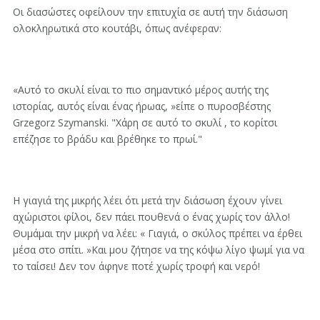
Οι διασώστες οφείλουν την επιτυχία σε αυτή την διάσωση
ολοκληρωτικά στο κουτάβι, όπως ανέφεραν:
«Αυτό το σκυλί είναι το πιο σημαντικό μέρος αυτής της
ιστορίας, αυτός είναι ένας ήρωας, »είπε ο πυροσβέστης
Grzegorz Szymanski. "Χάρη σε αυτό το σκυλί , το κορίτσι
επέζησε το βράδυ και βρέθηκε το πρωί."
Η γιαγιά της μικρής λέει ότι μετά την διάσωση έχουν γίνει
αχώριστοι φίλοι, δεν πάει πουθενά ο ένας χωρίς τον άλλο!
Θυμάμαι την μικρή να λέει: « Γιαγιά, ο σκύλος πρέπει να έρθει
μέσα στο σπίτι. »Και μου ζήτησε να της κόψω λίγο ψωμί για να
το ταίσει! Δεν τον άφηνε ποτέ χωρίς τροφή και νερό!