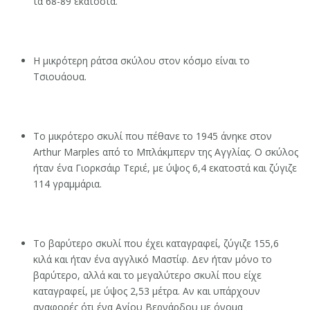
τα 68-89 εκατοστά.
Η μικρότερη ράτσα σκύλου στον κόσμο είναι το
Τσιουάουα.
Το μικρότερο σκυλί που πέθανε το 1945 άνηκε στον
Arthur Marples από το Μπλάκμπερν της Αγγλίας. Ο σκύλος
ήταν ένα Γιορκσάιρ Τεριέ, με ύψος 6,4 εκατοστά και ζύγιζε
114 γραμμάρια.
Το βαρύτερο σκυλί που έχει καταγραφεί, ζύγιζε 155,6
κιλά και ήταν ένα αγγλικό Μαστίφ. Δεν ήταν μόνο το
βαρύτερο, αλλά και το μεγαλύτερο σκυλί που είχε
καταγραφεί, με ύψος 2,53 μέτρα. Αν και υπάρχουν
αναφορές ότι ένα Αγίου Βερνάρδου με όνομα