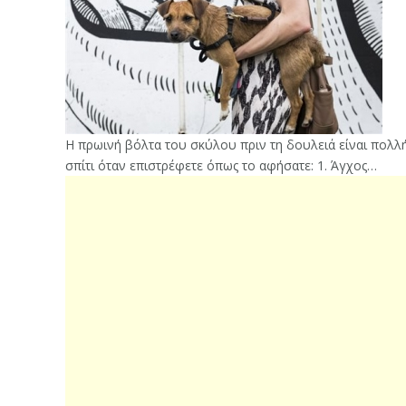
Η πρωινή βόλτα του σκύλου πριν τη δουλειά είναι πολλή ση
σπίτι όταν επιστρέφετε όπως το αφήσατε: 1. Άγχος…