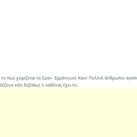
ο πως χειρίζεται τα ζώα»- Εμμάνουελ Καντ Πολλοί άνθρωποι αγαπού
ρδίζουν κάτι.Βεβαίως ο καθένας έχει το…